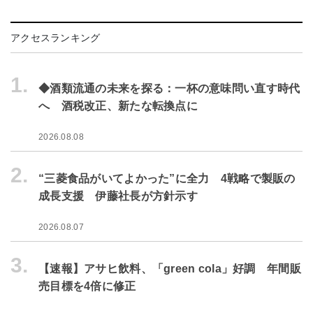
アクセスランキング
1.
◆酒類流通の未来を探る：一杯の意味問い直す時代
へ 酒税改正、新たな転換点に
2026.08.08
2.
“三菱食品がいてよかった”に全力 4戦略で製販の
成長支援 伊藤社長が方針示す
2026.08.07
3.
【速報】アサヒ飲料、「green cola」好調 年間販
売目標を4倍に修正