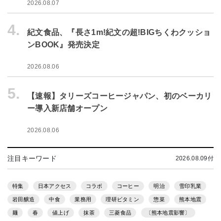
2026.08.07
4.
紀文食品、『長さ1m!紀文の超!BIGちくわクッショ
ンBOOK』発売決定
2026.08.06
5.
【速報】タリーズコーヒージャパン、初のベーカリ
ー導入新店舗オープン
2026.08.06
注目キーワード
2026.08.09付
特集
日本アクセス
コラボ
コーヒー
明治
雪印乳業
岩田醸造
中食
業務用
理研ビタミン
惣菜
熊本地震
麺
春
値上げ
抹茶
三菱食品
〔熊本地震影響〕