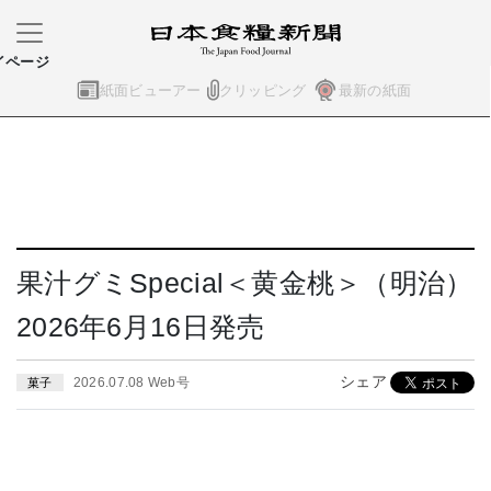
イページ
紙面ビューアー
クリッピング
最新の紙面
果汁グミSpecial＜黄金桃＞（明治）
2026年6月16日発売
シェア
2026.07.08 Web号
菓子