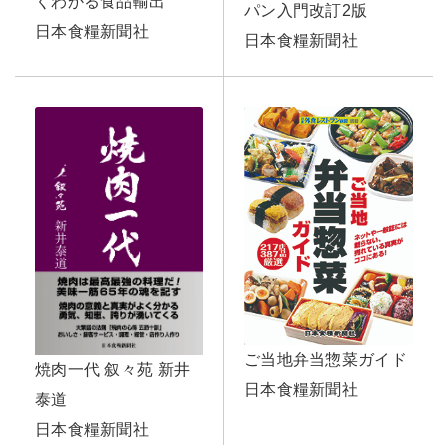
くわかる食品輸出
パン入門改訂2版
日本食糧新聞社
日本食糧新聞社
ご当地弁当惣菜ガイド
焼肉一代 叙々苑 新井
日本食糧新聞社
泰道
日本食糧新聞社