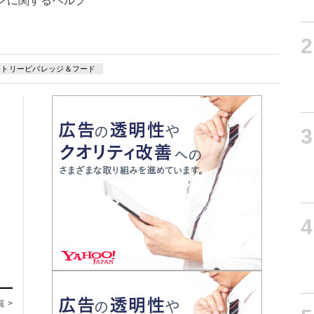
ンに関するヘルプ
2
ントリービバレッジ＆フード
3
4
覧 >