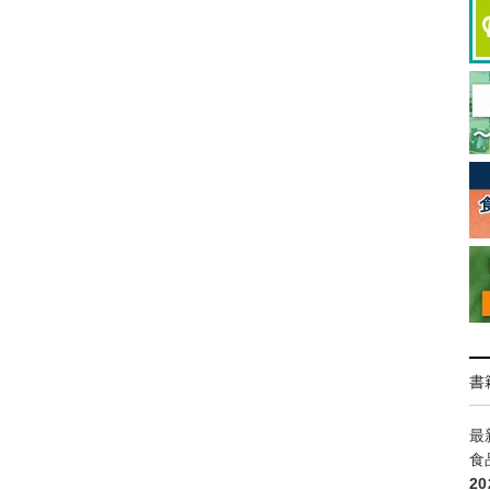
書
最
食
2