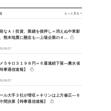
報
もっと見る >
発なＡＩ投資、業績を後押し＝消えぬ中東影
、熊本地震に懸念も―上場企業の４…
26.08.07
メ５キロ３１９８円＝６週連続下落―農水省
時事通信速報】
26.08.07
ール大手３社が増収＝キリンは上方修正―６
中間決算【時事通信速報】