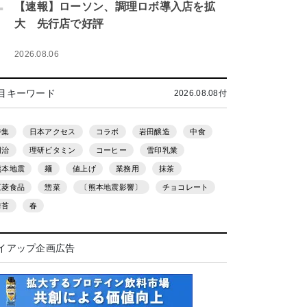
.
【速報】ローソン、調理ロボ導入店を拡
大 先行店で好評
2026.08.06
目キーワード
2026.08.08付
特集
日本アクセス
コラボ
岩田醸造
中食
明治
理研ビタミン
コーヒー
雪印乳業
熊本地震
麺
値上げ
業務用
抹茶
三菱食品
惣菜
〔熊本地震影響〕
チョコレート
海苔
春
イアップ企画広告