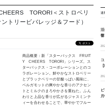
CHEERS TORORI＜ストロベリ
速
サントリービバレッジ＆フード）
活
響
20
商品概要：新「スターバックス FRUIT
コ
Y CHEERS TORORI」シリーズ。ス
【
ターバックス・コーポレーションとのコ
ラボレーション。鮮やかなストロベリー
20
とブラックベリーの甘酸っぱい風味に、
ベルガモットの爽やかな香りのアクセン
ビ
トとミルクのまろやかさを重ねた。ふん
月
わりと上品な香りが広がるジャスミンテ
ィーを合わせることで、華やかでフルー