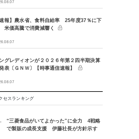
26.08.07
速報】農水省、食料自給率 25年度37％に下
 米価高騰で消費減響く
26.08.07
ングレディオンが２０２６年第２四半期決算
発表〔ＧＮＷ〕【時事通信速報】
26.08.07
クセスランキング
.
“三菱食品がいてよかった”に全力 4戦略
で製販の成長支援 伊藤社長が方針示す