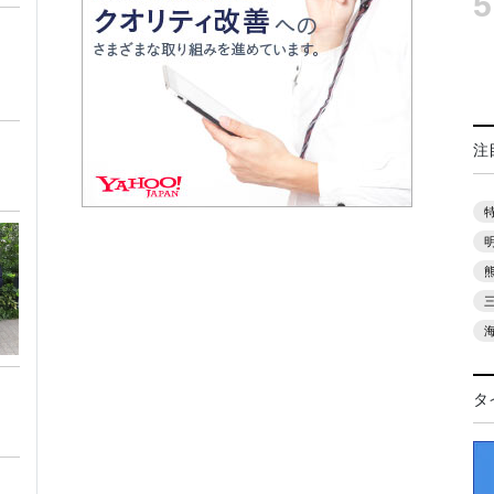
5
注
タ