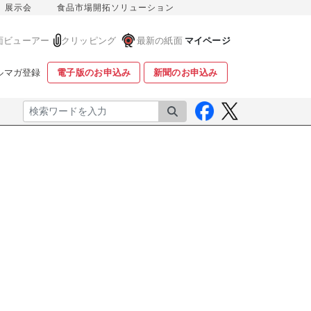
展示会
食品市場開拓ソリューション
面ビューアー
クリッピング
最新の紙面
マイページ
ルマガ登録
電子版のお申込み
新聞のお申込み
検索