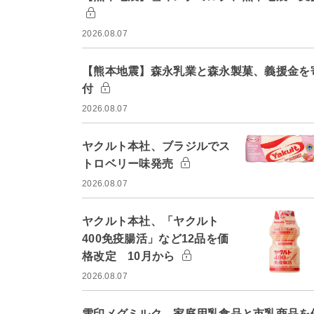
2026.08.07
【熊本地震】森永乳業と森永製菓、義援金を
付
2026.08.07
ヤクルト本社、ブラジルでス
トロベリー味発売
2026.08.07
ヤクルト本社、「ヤクルト
400免疫腸活」など12品を価
格改定 10月から
2026.08.07
雪印メグミルク、家庭用乳食品と市乳商品を