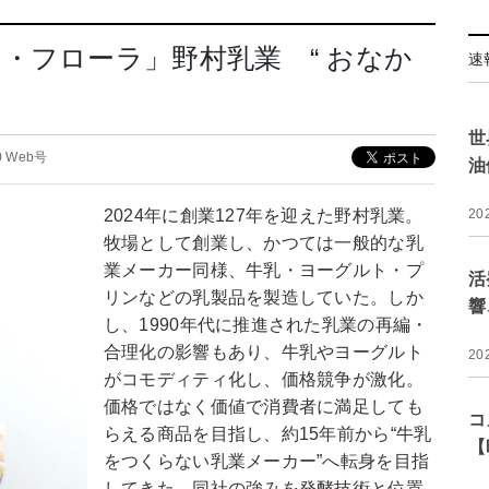
・フローラ」野村乳業 “ おなか
速
世
20 Web号
油
2024年に創業127年を迎えた野村乳業。
20
牧場として創業し、かつては一般的な乳
業メーカー同様、牛乳・ヨーグルト・プ
活
リンなどの乳製品を製造していた。しか
響
し、1990年代に推進された乳業の再編・
合理化の影響もあり、牛乳やヨーグルト
20
がコモディティ化し、価格競争が激化。
価格ではなく価値で消費者に満足しても
コ
らえる商品を目指し、約15年前から“牛乳
【
をつくらない乳業メーカー”へ転身を目指
してきた。同社の強みを発酵技術と位置