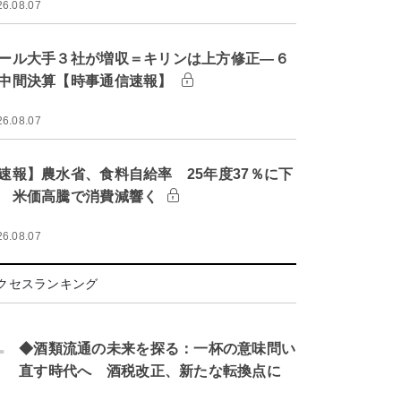
26.08.07
ール大手３社が増収＝キリンは上方修正―６
中間決算【時事通信速報】
26.08.07
速報】農水省、食料自給率 25年度37％に下
 米価高騰で消費減響く
26.08.07
クセスランキング
.
◆酒類流通の未来を探る：一杯の意味問い
直す時代へ 酒税改正、新たな転換点に