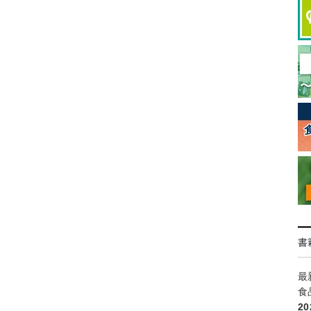
書
最
食
2