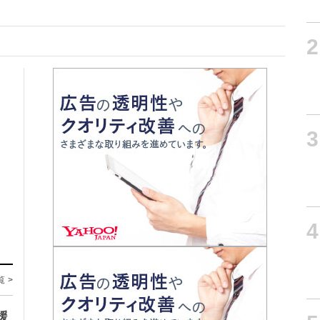
2
3
4
覧 >
援