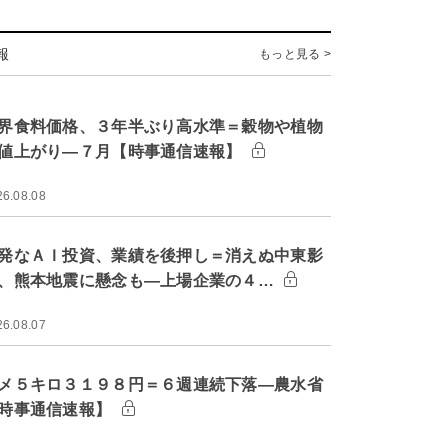
報
もっと見る >
界食料価格、３年半ぶり高水準＝穀物や植物
値上がり―７月【時事通信速報】
26.08.08
発なＡＩ投資、業績を後押し＝消えぬ中東影
、熊本地震に懸念も―上場企業の４…
26.08.07
メ５キロ３１９８円＝６週連続下落―農水省
時事通信速報】