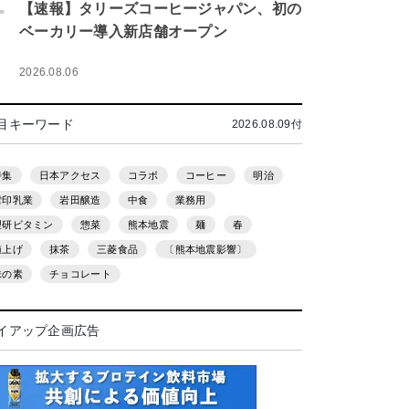
.
【速報】タリーズコーヒージャパン、初の
ベーカリー導入新店舗オープン
2026.08.06
目キーワード
2026.08.09付
特集
日本アクセス
コラボ
コーヒー
明治
雪印乳業
岩田醸造
中食
業務用
理研ビタミン
惣菜
熊本地震
麺
春
値上げ
抹茶
三菱食品
〔熊本地震影響〕
味の素
チョコレート
イアップ企画広告