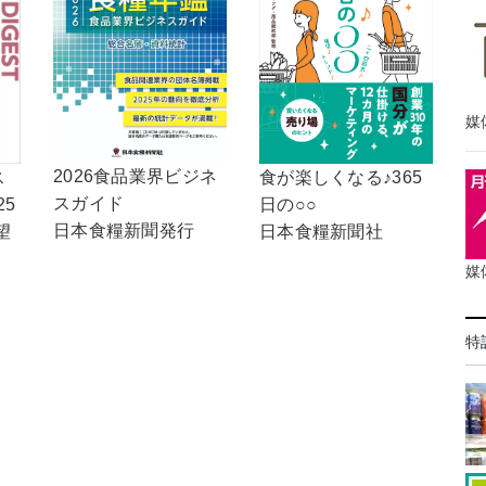
媒
2026食品業界ビジネ
食が楽しくなる♪365
ス
スガイド
日の○○
25
日本食糧新聞発行
日本食糧新聞社
望
媒
特