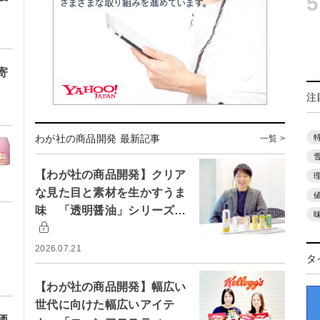
5
寄
注
わが社の商品開発 最新記事
一覧 >
【わが社の商品開発】クリア
な見た目と素材を生かすうま
味 「透明醤油」シリーズ…
2026.07.21
タ
【わが社の商品開発】幅広い
世代に向けた幅広いアイテ
価