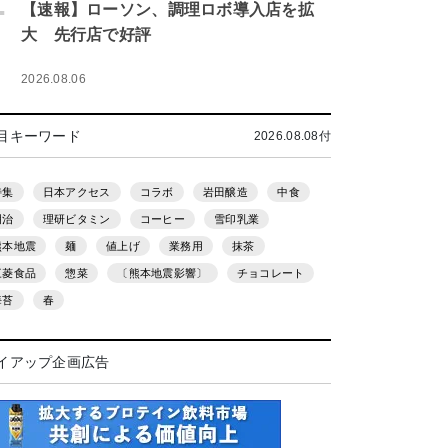
.
【速報】ローソン、調理ロボ導入店を拡
大 先行店で好評
2026.08.06
目キーワード
2026.08.08付
特集
日本アクセス
コラボ
岩田醸造
中食
明治
理研ビタミン
コーヒー
雪印乳業
熊本地震
麺
値上げ
業務用
抹茶
三菱食品
惣菜
〔熊本地震影響〕
チョコレート
海苔
春
イアップ企画広告