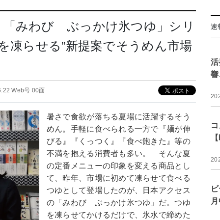
】「みわび ぶっかけ氷つゆ」シリ
速
ゆを凍らせる”新提案でそうめん市場
活
響
6.22 Web号 00面
20
暑さで食欲が落ちる夏場に活躍するそう
コ
めん。手軽に食べられる一方で『麺が伸
【
びる』『くっつく』『食べ飽きた』等の
不満を抱える消費者も多い。 そんな夏
20
の定番メニューの印象を変える商品とし
て、昨年、市場に初めて凍らせて食べる
ビ
つゆとして登場したのが、日本アクセス
月
の「みわび ぶっかけ氷つゆ」だ。つゆ
を凍らせてかけるだけで、氷水で締めた