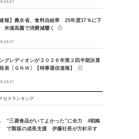
26.08.07
速報】農水省、食料自給率 25年度37％に下
 米価高騰で消費減響く
26.08.07
ングレディオンが２０２６年第２四半期決算
発表〔ＧＮＷ〕【時事通信速報】
26.08.07
クセスランキング
.
“三菱食品がいてよかった”に全力 4戦略
で製販の成長支援 伊藤社長が方針示す