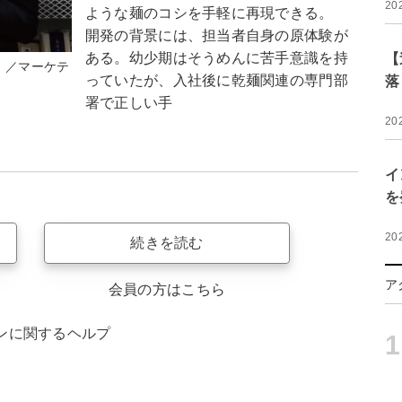
20
ような麺のコシを手軽に再現できる。
開発の背景には、担当者自身の原体験が
ある。幼少期はそうめんに苦手意識を持
【
）／マーケテ
っていたが、入社後に乾麺関連の専門部
落
署で正しい手
20
イ
を
20
続きを読む
ア
会員の方はこちら
ンに関するヘルプ
1