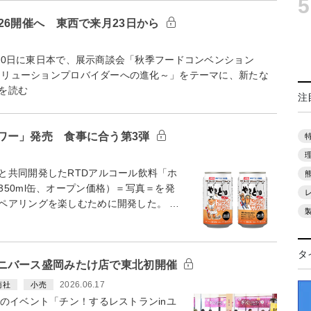
5
26開催へ 東西で来月23日から
～30日に東日本で、展示商談会「秋季フードコンベンション
～ソリューションプロバイダーへの進化～」をテーマに、新たな
を読む
注
ワー」発売 食事に合う第3弾
共同開発したRTDアルコール飲料「ホ
50ml缶、オープン価格）＝写真＝を発
ペアリングを楽しむために開発した。 …
タ
ニバース盛岡みたけ店で東北初開催
2026.06.17
商社
小売
のイベント「チン！するレストランinユ