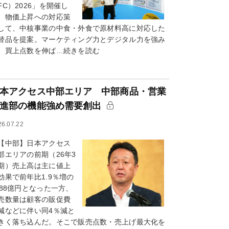
FC）2026」を開催し
。物価上昇への対応策
して、中核事業の中食・外食で原材料高に対応した
替品を提案。マーケティング力とデジタル力を強み
、買上点数を伸ば…続きを読む
本アクセス中部エリア 中部商品・営業
進部の機能強め需要創出
26.07.22
中部】日本アクセス
部エリアの前期（26年3
期）売上高は主に値上
効果で前年比1.9％増の
088億円となった一方、
売数量は顧客の販促費
減などに伴い同4％減と
きく落ち込んだ。そこで販売点数・売上げ最大化を