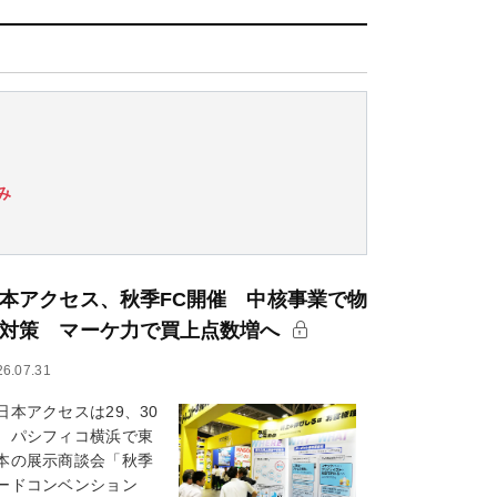
み
本アクセス、秋季FC開催 中核事業で物
対策 マーケ力で買上点数増へ
26.07.31
本アクセスは29、30
、パシフィコ横浜で東
本の展示商談会「秋季
ードコンベンション