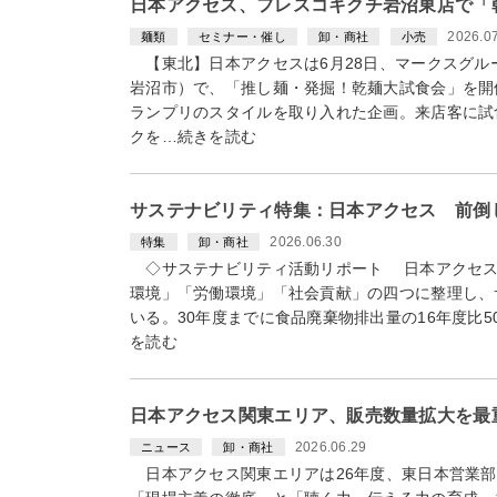
日本アクセス、フレスコキクチ岩沼東店で「
2026.0
麺類
セミナー・催し
卸・商社
小売
【東北】日本アクセスは6月28日、マークスグル
岩沼市）で、「推し麺・発掘！乾麺大試食会」を開
ランプリのスタイルを取り入れた企画。来店客に試
クを…続きを読む
サステナビリティ特集：日本アクセス 前倒
2026.06.30
特集
卸・商社
◇サステナビリティ活動リポート 日本アクセス
環境」「労働環境」「社会貢献」の四つに整理し、
いる。30年度までに食品廃棄物排出量の16年度比50
を読む
日本アクセス関東エリア、販売数量拡大を最重
2026.06.29
ニュース
卸・商社
日本アクセス関東エリアは26年度、東日本営業部