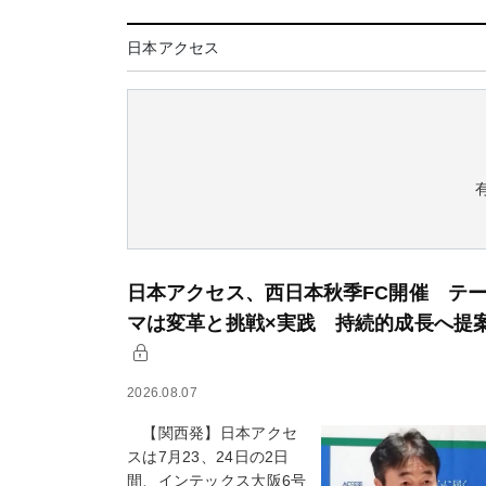
日本アクセス
日本アクセス、西日本秋季FC開催 テ
マは変革と挑戦×実践 持続的成長へ提
2026.08.07
【関西発】日本アクセ
スは7月23、24日の2日
間、インテックス大阪6号