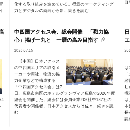
目
背
化する取り組みを進めている。得意のマーケティング
イ
力とデジタルの両面から新…続きを読む
高
中四国アクセス会、総会開催 「戮力協
日
心」掲げ一丸と 一層の高み目指す
エ
2026.07.15
20
【中国】日本アクセス
【
の中四国エリアの取引メ
は
ーカーや商社、物流の協
「
力企業などで構成する
経
「中四国アクセス会」は7
し
日、広島市南区のホテルグランヴィア広島で2026年度
概
54
総会を開催した。総会には会員企業206社中187社の
は
本
代表者や関係者、日本アクセスからは佐々…続きを読
本
む
長
読