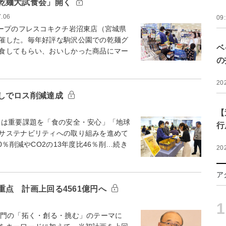
乾麺大試食会」開く
7.06
09
ープのフレスコキクチ岩沼東店（宮城県
催した。毎年好評な駒沢公園での乾麺グ
ベ
食してもらい、おいしかった商品にマー
の
20
しでロス削減達成
【
は重要課題を「食の安全・安心」「地球
行
サステナビリティへの取り組みを進めて
％削減やCO2の13年度比46％削…続き
20
ア
点 計画上回る4561億円へ
1
門の「拓く・創る・挑む」のテーマに