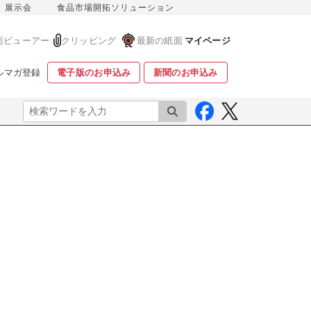
展示会
食品市場開拓ソリューション
面ビューアー
クリッピング
最新の紙面
マイページ
ルマガ登録
電子版のお申込み
新聞のお申込み
検索