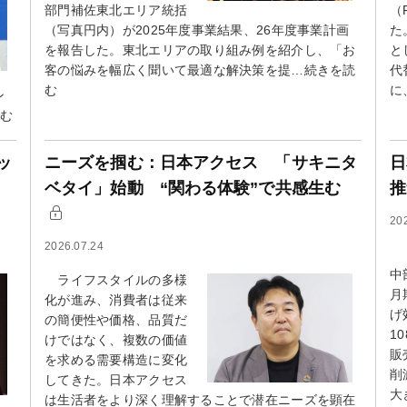
部門補佐東北エリア統括
（
（写真円内）が2025年度事業結果、26年度事業計画
た
を報告した。東北エリアの取り組み例を紹介し、「お
と
客の悩みを幅広く聞いて最適な解決策を提…続きを読
代
む
に
ン
読む
ッ
ニーズを掴む：日本アクセス 「サキニタ
日
ベタイ」始動 “関わる体験”で共感生む
推
20
2026.07.24
【
中
ライフスタイルの多様
月
化が進み、消費者は従来
げ
の簡便性や価格、品質だ
1
けではなく、複数の価値
販
を求める需要構造に変化
削
してきた。日本アクセス
大
は生活者をより深く理解することで潜在ニーズを顕在