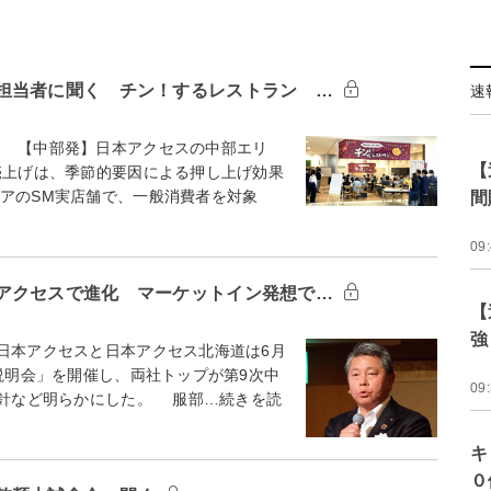
担当者に聞く チン！するレストラン …
速
 【中部発】日本アクセスの中部エリ
【
売上げは、季節的要因による押し上げ効果
リアのSM実店舗で、一般消費者を対象
間
09
アクセスで進化 マーケットイン発想で…
【
強
日本アクセスと日本アクセス北海道は6月
針説明会」を開催し、両社トップが第9次中
09
方針など明らかにした。 服部…続きを読
キ
０