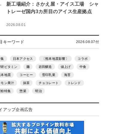
.
新工場紹介：さかえ屋・アイス工場 シャ
トレーゼ国内3カ所目のアイス生産拠点
2026.08.01
目キーワード
2026.08.07付
特集
日本アクセス
〔熊本地震影響〕
コラボ
理研ビタミン
麺
岩田醸造
値上げ
中食
熊本地震
コーヒー
雪印乳業
海苔
レモン果汁
抹茶
チョコレート
トレンド
製粉特集
惣菜
明治
イアップ企画広告