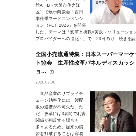
館A・B（大阪市住之江
区）で展示商談会「西日
本秋季フードコンベンシ
ョン（FC）2026」を開催
した。テーマは「変革と挑戦×実践～ソリューショ
プロバイダーへの進化～」で、23日のガ…続きを
全国小売流通特集：日本スーパーマーケ
ト協会 生産性改革パネルディスカッシ
ョ…
2026.07.30
食品産業のサプライチ
ェーン効率化には、製配
販の連携が不可欠だ。た
だ、改革には3者間で利害
関係が相反する場合も
多々あるため、従来の慣
習を打破することは容易