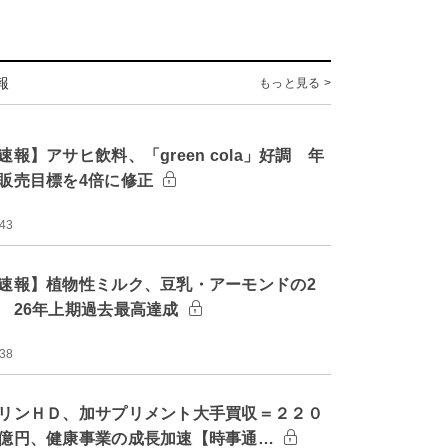
報
もっと見る >
速報】アサヒ飲料、「green cola」好調 年
販売目標を4倍に修正
:43
速報】植物性ミルク、豆乳・アーモンドの2
 26年上期過去最高達成
:38
リンＨＤ、加サプリメント大手買収＝２２０
億円、健康事業の成長加速【時事通…