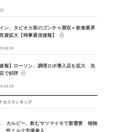
:15
イン、タピオカ茶のゴンチャ買収＝飲食業界
投資拡大【時事通信速報】
26.08.06
速報】ローソン、調理ロボ導入店を拡大 先
店で好評
26.08.06
クセスランキング
.
カルビー、飲むサツマイモで新需要 植物
性ミルク市場参入