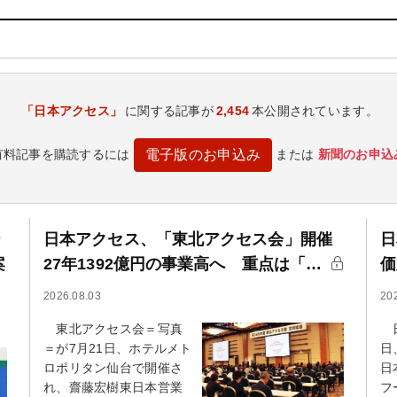
「日本アクセス」
に関する記事が
2,454
本公開されています。
有料記事を購読するには
または
新聞のお申込
電子版のお申込み
ー
日本アクセス、「東北アクセス会」開催
日
案
27年1392億円の事業高へ 重点は「…
価
2026.08.03
20
東北アクセス会＝写真
日
＝が7月21日、ホテルメト
日
ロポリタン仙台で開催さ
日
れ、齋藤宏樹東日本営業
フ