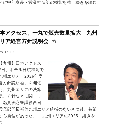
的に中部商品・営業推進部の機能を強…続きを読む
本アクセス、一丸で販売数量拡大 九州
リア経営方針説明会
26.07.10
九州】日本アクセス
2日、ホテル日航福岡で
九州エリア 2026年度
営方針説明会」を開催
た。九州エリアの決算
況、方針などに関して
、塩見茂之審議役西日
営業部門長補佐九州エリア統括のあいさつ後、各部
から発信があった。 九州エリアの2025…続きを
む