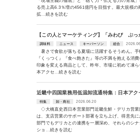
「現場主義の徹底」と「聴く力・伝える力の育成」
る売上高6.3％増の4561億円を目指す。最大規模
拡…続きを読む
【この人とマーケティング】「みわび ぶっ
2026.0
調味料
ニュース
キーパーソン
総合
暑さで食欲が落ちる夏場に活躍するそうめん。手
『くっつく』『食べ飽きた』等の不満を抱える消費
印象を変える商品として、昨年、市場に初めて凍ら
本アクセ…続きを読む
近畿中四国業務用低温卸流通特集：日本アク
2026.06.20
特集
卸・商社
◇大橋直史西日本営業部門近畿生鮮・デリカ営業
は、支店営業のサポート部署を立ち上げ、得意先に
部門でもデリカとの連携を一層深め、それらのシナ
ショ…続きを読む