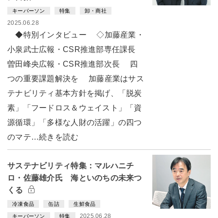
キーパーソン
特集
卸・商社
2025.06.28
◆特別インタビュー ◇加藤産業・
小泉武士広報・CSR推進部専任課長
曽田峰央広報・CSR推進部次長 四
つの重要課題解決を 加藤産業はサス
テナビリティ基本方針を掲げ、「脱炭
素」「フードロス＆ウェイスト」「資
源循環」「多様な人財の活躍」の四つ
のマテ…続きを読む
サステナビリティ特集：マルハニチ
ロ・佐藤雄介氏 海といのちの未来つ
くる
冷凍食品
缶詰
生鮮食品
2025.06.28
キーパーソン
特集