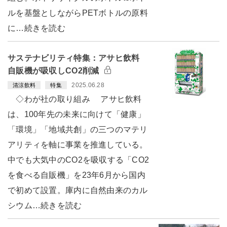
ルを基盤としながらPETボトルの原料
に…続きを読む
サステナビリティ特集：アサヒ飲料
自販機が吸収しCO2削減
2025.06.28
清涼飲料
特集
◇わが社の取り組み アサヒ飲料
は、100年先の未来に向けて「健康」
「環境」「地域共創」の三つのマテリ
アリティを軸に事業を推進している。
中でも大気中のCO2を吸収する「CO2
を食べる自販機」を23年6月から国内
で初めて設置。庫内に自然由来のカル
シウム…続きを読む