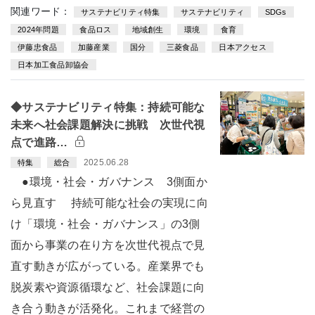
関連ワード：
サステナビリティ特集
サステナビリティ
SDGs
2024年問題
食品ロス
地域創生
環境
食育
伊藤忠食品
加藤産業
国分
三菱食品
日本アクセス
日本加工食品卸協会
◆サステナビリティ特集：持続可能な
未来へ社会課題解決に挑戦 次世代視
点で進路…
2025.06.28
特集
総合
●環境・社会・ガバナンス 3側面か
ら見直す 持続可能な社会の実現に向
け「環境・社会・ガバナンス」の3側
面から事業の在り方を次世代視点で見
直す動きが広がっている。産業界でも
脱炭素や資源循環など、社会課題に向
き合う動きが活発化。これまで経営の