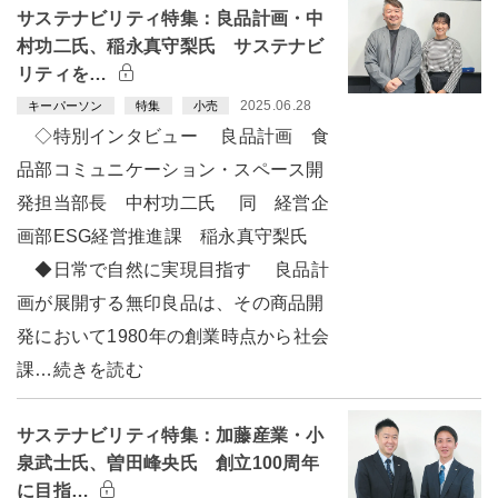
サステナビリティ特集：良品計画・中
村功二氏、稲永真守梨氏 サステナビ
リティを…
2025.06.28
キーパーソン
特集
小売
◇特別インタビュー 良品計画 食
品部コミュニケーション・スペース開
発担当部長 中村功二氏 同 経営企
画部ESG経営推進課 稲永真守梨氏
◆日常で自然に実現目指す 良品計
画が展開する無印良品は、その商品開
発において1980年の創業時点から社会
課…続きを読む
サステナビリティ特集：加藤産業・小
泉武士氏、曽田峰央氏 創立100周年
に目指…