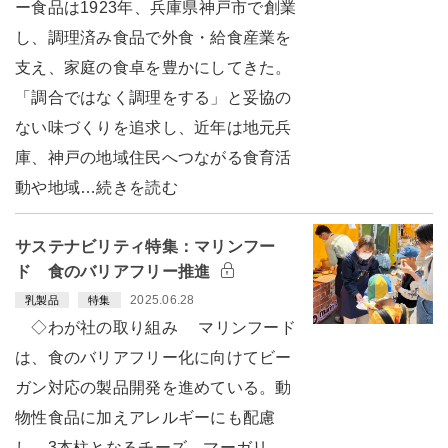
ー食品は1923年、兵庫県神戸市で創業
し、調理済み食品で外食・給食産業を
支え、家庭の食卓を豊かにしてきた。
「調合ではなく調理をする」と妥協の
ない味づくりを追求し、近年は地元兵
庫、神戸の地域住民へつながる食育活
動や地域…続きを読む
サステナビリティ特集：マリンフー
ド 食のバリアフリー推進
2025.06.28
乳製品
特集
◇わが社の取り組み マリンフード
は、食のバリアフリー化に向けてビー
ガン対応の製品開発を進めている。動
物性食品に加えアレルギーにも配慮
し、3本柱となるチーズ、マーガリ