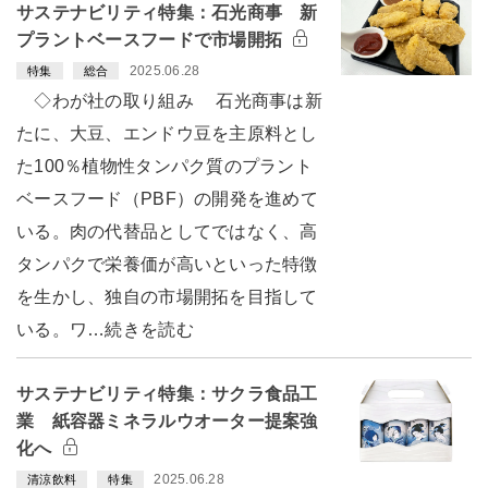
サステナビリティ特集：石光商事 新
プラントベースフードで市場開拓
2025.06.28
特集
総合
◇わが社の取り組み 石光商事は新
たに、大豆、エンドウ豆を主原料とし
た100％植物性タンパク質のプラント
ベースフード（PBF）の開発を進めて
いる。肉の代替品としてではなく、高
タンパクで栄養価が高いといった特徴
を生かし、独自の市場開拓を目指して
いる。ワ…続きを読む
サステナビリティ特集：サクラ食品工
業 紙容器ミネラルウオーター提案強
化へ
2025.06.28
清涼飲料
特集