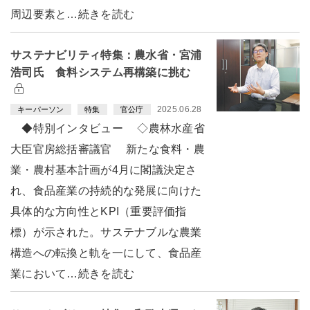
周辺要素と…続きを読む
サステナビリティ特集：農水省・宮浦
浩司氏 食料システム再構築に挑む
2025.06.28
キーパーソン
特集
官公庁
◆特別インタビュー ◇農林水産省
大臣官房総括審議官 新たな食料・農
業・農村基本計画が4月に閣議決定さ
れ、食品産業の持続的な発展に向けた
具体的な方向性とKPI（重要評価指
標）が示された。サステナブルな農業
構造への転換と軌を一にして、食品産
業において…続きを読む