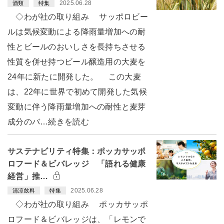
2025.06.28
酒類
特集
◇わが社の取り組み サッポロビー
ルは気候変動による降雨量増加への耐
性とビールのおいしさを長持ちさせる
性質を併せ持つビール醸造用の大麦を
24年に新たに開発した。 この大麦
は、22年に世界で初めて開発した気候
変動に伴う降雨量増加への耐性と麦芽
成分のバ…続きを読む
サステナビリティ特集：ポッカサッポ
ロフード＆ビバレッジ 「語れる健康
経営」推…
2025.06.28
清涼飲料
特集
◇わが社の取り組み ポッカサッポ
ロフード＆ビバレッジは、「レモンで