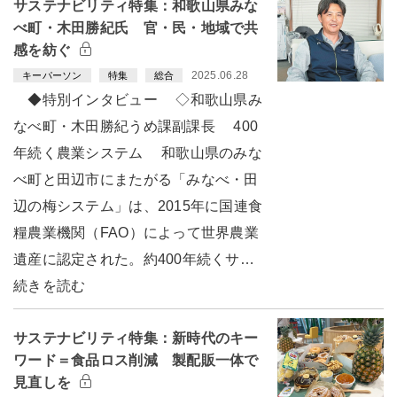
サステナビリティ特集：和歌山県みな
べ町・木田勝紀氏 官・民・地域で共
感を紡ぐ
2025.06.28
キーパーソン
特集
総合
◆特別インタビュー ◇和歌山県み
なべ町・木田勝紀うめ課副課長 400
年続く農業システム 和歌山県のみな
べ町と田辺市にまたがる「みなべ・田
辺の梅システム」は、2015年に国連食
糧農業機関（FAO）によって世界農業
遺産に認定された。約400年続くサ…
続きを読む
サステナビリティ特集：新時代のキー
ワード＝食品ロス削減 製配販一体で
見直しを