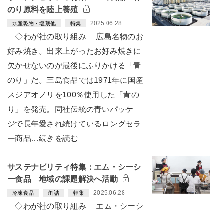
のり原料を陸上養殖
2025.06.28
水産乾物・塩蔵他
特集
◇わが社の取り組み 広島名物のお
好み焼き。出来上がったお好み焼きに
欠かせないのが最後にふりかける「青
のり」だ。三島食品では1971年に国産
スジアオノリを100％使用した「青の
り」を発売。同社伝統の青いパッケー
ジで長年愛され続けているロングセラ
ー商品…続きを読む
サステナビリティ特集：エム・シーシ
ー食品 地域の課題解決へ活動
2025.06.28
冷凍食品
缶詰
特集
◇わが社の取り組み エム・シーシ