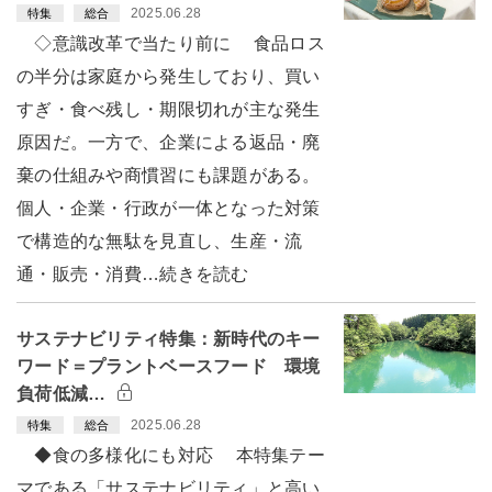
2025.06.28
特集
総合
◇意識改革で当たり前に 食品ロス
の半分は家庭から発生しており、買い
すぎ・食べ残し・期限切れが主な発生
原因だ。一方で、企業による返品・廃
棄の仕組みや商慣習にも課題がある。
個人・企業・行政が一体となった対策
で構造的な無駄を見直し、生産・流
通・販売・消費…続きを読む
サステナビリティ特集：新時代のキー
ワード＝プラントベースフード 環境
負荷低減…
2025.06.28
特集
総合
◆食の多様化にも対応 本特集テー
マである「サステナビリティ」と高い