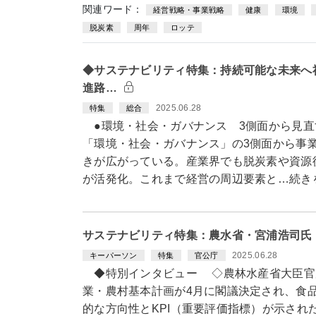
関連ワード：
経営戦略・事業戦略
健康
環境
脱炭素
周年
ロッテ
◆サステナビリティ特集：持続可能な未来へ
進路…
2025.06.28
特集
総合
●環境・社会・ガバナンス 3側面から見直
「環境・社会・ガバナンス」の3側面から事
きが広がっている。産業界でも脱炭素や資源
が活発化。これまで経営の周辺要素と…続き
サステナビリティ特集：農水省・宮浦浩司氏
2025.06.28
キーパーソン
特集
官公庁
◆特別インタビュー ◇農林水産省大臣官
業・農村基本計画が4月に閣議決定され、食
的な方向性とKPI（重要評価指標）が示され