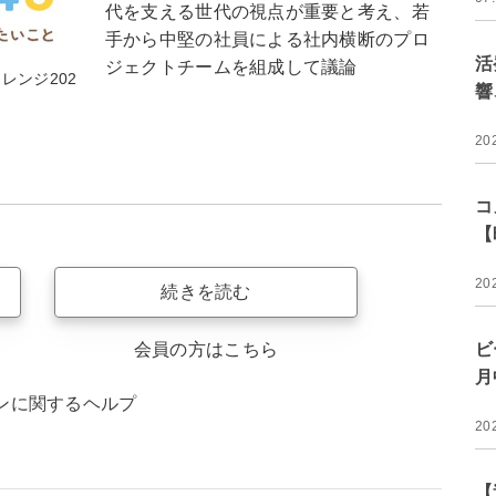
代を支える世代の視点が重要と考え、若
手から中堅の社員による社内横断のプロ
活
ジェクトチームを組成して議論
レンジ202
響
20
コ
【
20
続きを読む
ビ
会員の方はこちら
月
ンに関するヘルプ
20
【