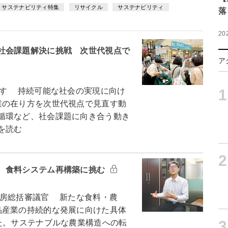
サステナビリティ特集
リサイクル
サステナビリティ
落
20
社会課題解決に挑戦 次世代視点で
ア
1
す 持続可能な社会の実現に向け
業の在り方を次世代視点で見直す動
循環など、社会課題に向き合う動き
を読む
2
 食料システム再構築に挑む
房総括審議官 新たな食料・農
品産業の持続的な発展に向けた具体
3
た。サステナブルな農業構造への転