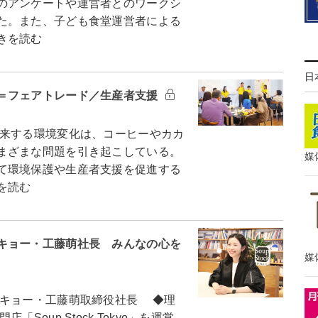
のアンケートや運営者とのワークシ
た。また、子ども食堂運営者による
きを読む
日
＝フェアトレード／生産者支援
来する環境変化は、コーヒーやカカ
まざまな問題を引き起こしている。
媒
て環境保護や生産者支援を促進する
を読む
キョー・工藤萌社長 みんなの心を
媒
キョー・工藤萌取締役社長 ◆理
oup Stock Tokyo」を運営