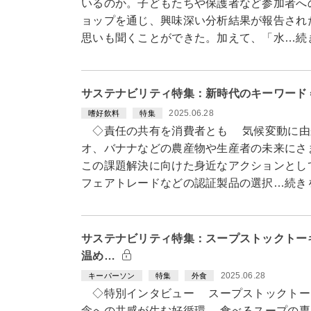
いるのか。子どもたちや保護者など参加者へ
ョップを通じ、興味深い分析結果が報告され
思いも聞くことができた。加えて、「水…続
サステナビリティ特集：新時代のキーワード
2025.06.28
嗜好飲料
特集
◇責任の共有を消費者とも 気候変動に由
オ、バナナなどの農産物や生産者の未来にさ
この課題解決に向けた身近なアクションとし
フェアトレードなどの認証製品の選択…続き
サステナビリティ特集：スープストックトー
温め…
2025.06.28
キーパーソン
特集
外食
◇特別インタビュー スープストックトー
念への共感が生む好循環 食べるスープの専門店「S