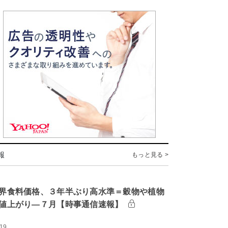
報
もっと見る >
界食料価格、３年半ぶり高水準＝穀物や植物
値上がり―７月【時事通信速報】
:19