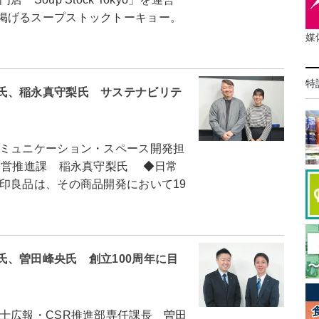
掲げるスープストックトーキョー。
媒
特
氏、稲永真守梨氏 サステナビリテ
ミュニケーション・スペース開発担
経営推進課 稲永真守梨氏 ◆日常
印良品は、その商品開発において19
、曽田峰央氏 創立100周年に目
広報・CSR推進部専任課長 曽田