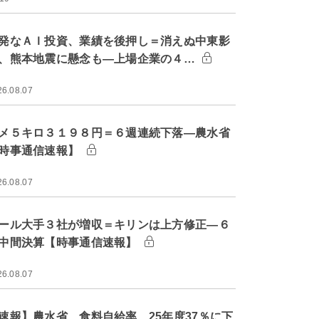
発なＡＩ投資、業績を後押し＝消えぬ中東影
、熊本地震に懸念も―上場企業の４…
26.08.07
メ５キロ３１９８円＝６週連続下落―農水省
時事通信速報】
26.08.07
ール大手３社が増収＝キリンは上方修正―６
中間決算【時事通信速報】
26.08.07
速報】農水省、食料自給率 25年度37％に下