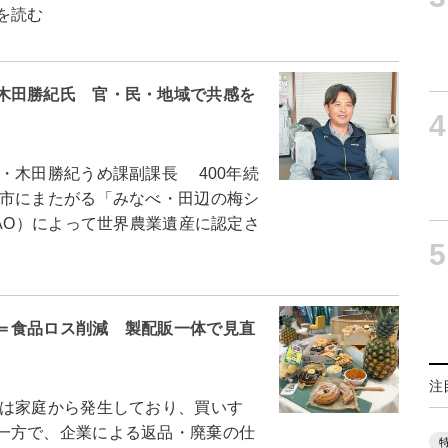
を読む
木田勝紀氏 官・民・地域で共感を
4
木田勝紀うめ課副課長 400年続
市にまたがる「みなべ・田辺の梅シ
FAO）によって世界農業遺産に認定さ
5
＝食品ロス削減 製配販一体で見直
注
は家庭から発生しており、買いす
一方で、企業による返品・廃棄の仕