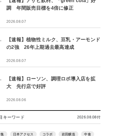
【速報】アサヒ飲料、「green cola」好
調 年間販売目標を4倍に修正
2026.08.07
.
【速報】植物性ミルク、豆乳・アーモンド
の2強 26年上期過去最高達成
2026.08.07
.
【速報】ローソン、調理ロボ導入店を拡
大 先行店で好評
2026.08.06
目キーワード
2026.08.08付
特集
日本アクセス
コラボ
岩田醸造
中食