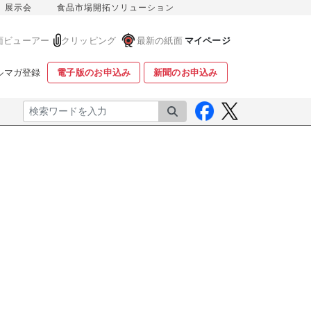
展示会
食品市場開拓ソリューション
面ビューアー
クリッピング
最新の紙面
マイページ
ルマガ登録
電子版のお申込み
新聞のお申込み
検索