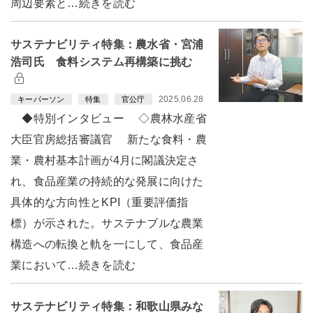
周辺要素と…続きを読む
サステナビリティ特集：農水省・宮浦
浩司氏 食料システム再構築に挑む
2025.06.28
キーパーソン
特集
官公庁
◆特別インタビュー ◇農林水産省
大臣官房総括審議官 新たな食料・農
業・農村基本計画が4月に閣議決定さ
れ、食品産業の持続的な発展に向けた
具体的な方向性とKPI（重要評価指
標）が示された。サステナブルな農業
構造への転換と軌を一にして、食品産
業において…続きを読む
サステナビリティ特集：和歌山県みな