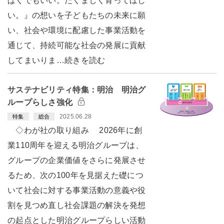
ぱくでもいい。たくましく育ってほし
い。』の想いを子どもたちの未来に願
い、社会や環境に配慮した事業活動を
通じて、持続可能な社会の発展に貢献
してまいりま…続きを読む
サステナビリティ特集：明治 明治グ
ループらしさ強化
2025.06.28
特集
総合
◇わが社の取り組み 2026年に創
業110周年を迎える明治グループは、
グループの企業価値をさらに発展させ
るため、次の100年を見据えた礎につ
いて社会に対する事業活動の意義や役
割を見つめ直し社会課題の解決を発想
の起点とした明治グループらしい活動