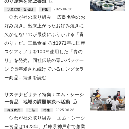
のり原料を陸上養殖
2025.06.28
水産乾物・塩蔵他
特集
◇わが社の取り組み 広島名物のお
好み焼き。出来上がったお好み焼きに
欠かせないのが最後にふりかける「青
のり」だ。三島食品では1971年に国産
スジアオノリを100％使用した「青の
り」を発売。同社伝統の青いパッケー
ジで長年愛され続けているロングセラ
ー商品…続きを読む
サステナビリティ特集：エム・シーシ
ー食品 地域の課題解決へ活動
2025.06.28
冷凍食品
缶詰
特集
◇わが社の取り組み エム・シーシ
ー食品は1923年、兵庫県神戸市で創業