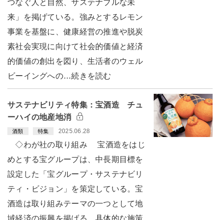
つなぐ人と自然、サステナブルな未
来」を掲げている。強みとするレモン
事業を基盤に、健康経営の推進や脱炭
素社会実現に向けて社会的価値と経済
的価値の創出を図り、生活者のウェル
ビーイングへの…続きを読む
サステナビリティ特集：宝酒造 チュ
ーハイの地産地消
2025.06.28
酒類
特集
◇わが社の取り組み 宝酒造をはじ
めとする宝グループは、中長期目標を
設定した「宝グループ・サステナビリ
ティ・ビジョン」を策定している。宝
酒造は取り組みテーマの一つとして地
域経済の振興を掲げる。具体的な施策