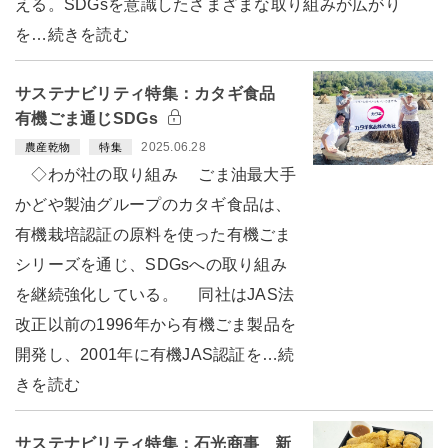
える。SDGsを意識したさまざまな取り組みが広がり
を…続きを読む
サステナビリティ特集：カタギ食品
有機ごま通じSDGs
2025.06.28
農産乾物
特集
◇わが社の取り組み ごま油最大手
かどや製油グループのカタギ食品は、
有機栽培認証の原料を使った有機ごま
シリーズを通じ、SDGsへの取り組み
を継続強化している。 同社はJAS法
改正以前の1996年から有機ごま製品を
開発し、2001年に有機JAS認証を…続
きを読む
サステナビリティ特集：石光商事 新