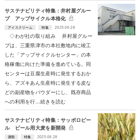
サステナビリティ特集：井村屋グルー
プ アップサイクル本格化
2025.06.28
アイスクリーム
特集
◇わが社の取り組み 井村屋グルー
プは、三重県津市の本社敷地内に竣工
した「アップサイクルセンター」の本
格稼働に向けた準備を進めている。同
センターは豆腐生産時に発生するおか
ら、アズキあん生産時に発生する皮な
どの副産物をパウダーにし、既存商品
への利用を行…続きを読む
サステナビリティ特集：サッポロビー
ル ビール用大麦を新開発
2025.06.28
酒類
特集