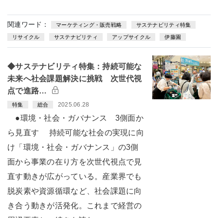
関連ワード：
マーケティング・販売戦略
サステナビリティ特集
リサイクル
サステナビリティ
アップサイクル
伊藤園
◆サステナビリティ特集：持続可能な
未来へ社会課題解決に挑戦 次世代視
点で進路…
2025.06.28
特集
総合
●環境・社会・ガバナンス 3側面か
ら見直す 持続可能な社会の実現に向
け「環境・社会・ガバナンス」の3側
面から事業の在り方を次世代視点で見
直す動きが広がっている。産業界でも
脱炭素や資源循環など、社会課題に向
き合う動きが活発化。これまで経営の