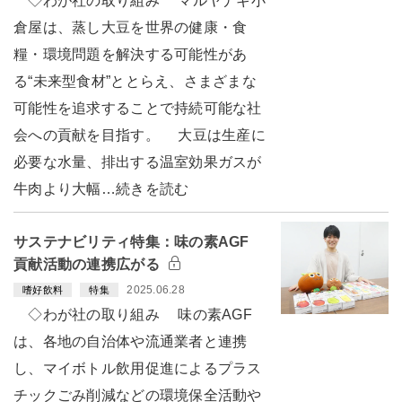
◇わが社の取り組み マルヤナギ小
倉屋は、蒸し大豆を世界の健康・食
糧・環境問題を解決する可能性があ
る“未来型食材”ととらえ、さまざまな
可能性を追求することで持続可能な社
会への貢献を目指す。 大豆は生産に
必要な水量、排出する温室効果ガスが
牛肉より大幅…続きを読む
サステナビリティ特集：味の素AGF
貢献活動の連携広がる
2025.06.28
嗜好飲料
特集
◇わが社の取り組み 味の素AGF
は、各地の自治体や流通業者と連携
し、マイボトル飲用促進によるプラス
チックごみ削減などの環境保全活動や