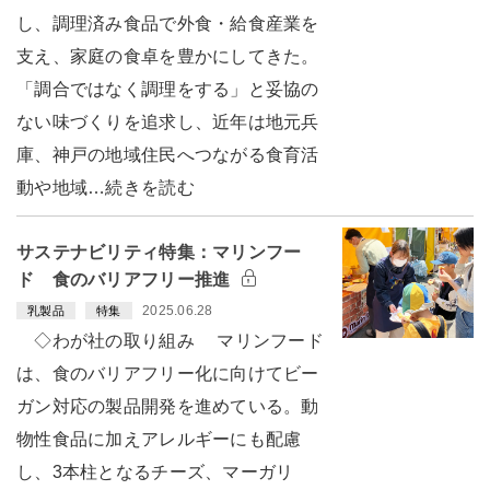
し、調理済み食品で外食・給食産業を
支え、家庭の食卓を豊かにしてきた。
「調合ではなく調理をする」と妥協の
ない味づくりを追求し、近年は地元兵
庫、神戸の地域住民へつながる食育活
動や地域…続きを読む
サステナビリティ特集：マリンフー
ド 食のバリアフリー推進
2025.06.28
乳製品
特集
◇わが社の取り組み マリンフード
は、食のバリアフリー化に向けてビー
ガン対応の製品開発を進めている。動
物性食品に加えアレルギーにも配慮
し、3本柱となるチーズ、マーガリ