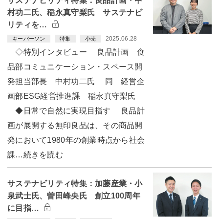
サステナビリティ特集：良品計画・中
村功二氏、稲永真守梨氏 サステナビ
リティを…
2025.06.28
キーパーソン
特集
小売
◇特別インタビュー 良品計画 食
品部コミュニケーション・スペース開
発担当部長 中村功二氏 同 経営企
画部ESG経営推進課 稲永真守梨氏
◆日常で自然に実現目指す 良品計
画が展開する無印良品は、その商品開
発において1980年の創業時点から社会
課…続きを読む
サステナビリティ特集：加藤産業・小
泉武士氏、曽田峰央氏 創立100周年
に目指…