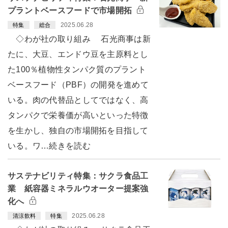
プラントベースフードで市場開拓
2025.06.28
特集
総合
◇わが社の取り組み 石光商事は新
たに、大豆、エンドウ豆を主原料とし
た100％植物性タンパク質のプラント
ベースフード（PBF）の開発を進めて
いる。肉の代替品としてではなく、高
タンパクで栄養価が高いといった特徴
を生かし、独自の市場開拓を目指して
いる。ワ…続きを読む
サステナビリティ特集：サクラ食品工
業 紙容器ミネラルウオーター提案強
化へ
2025.06.28
清涼飲料
特集