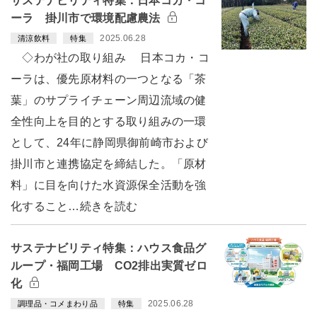
サステナビリティ特集：日本コカ・コ
ーラ 掛川市で環境配慮農法
2025.06.28
清涼飲料
特集
◇わが社の取り組み 日本コカ・コ
ーラは、優先原材料の一つとなる「茶
葉」のサプライチェーン周辺流域の健
全性向上を目的とする取り組みの一環
として、24年に静岡県御前崎市および
掛川市と連携協定を締結した。「原材
料」に目を向けた水資源保全活動を強
化すること…続きを読む
サステナビリティ特集：ハウス食品グ
ループ・福岡工場 CO2排出実質ゼロ
化
2025.06.28
調理品・コメまわり品
特集