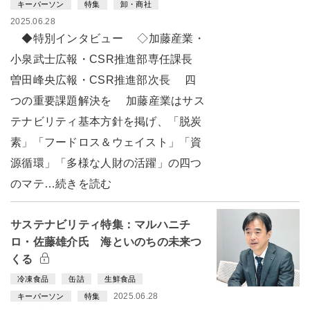
キーパーソン
特集
卸・商社
2025.06.28
◆特別インタビュー ◇加藤産業・
小泉武士広報・CSR推進部専任課長
曽田峰央広報・CSR推進部次長 四
つの重要課題解決を 加藤産業はサス
テナビリティ基本方針を掲げ、「脱炭
素」「フードロス＆ウェイスト」「資
源循環」「多様な人財の活躍」の四つ
のマテ…続きを読む
サステナビリティ特集：マルハニチ
ロ・佐藤雄介氏 海といのちの未来つ
くる
冷凍食品
缶詰
生鮮食品
2025.06.28
キーパーソン
特集