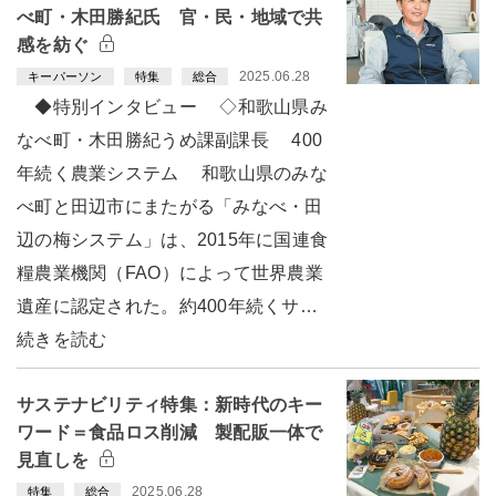
べ町・木田勝紀氏 官・民・地域で共
感を紡ぐ
2025.06.28
キーパーソン
特集
総合
◆特別インタビュー ◇和歌山県み
なべ町・木田勝紀うめ課副課長 400
年続く農業システム 和歌山県のみな
べ町と田辺市にまたがる「みなべ・田
辺の梅システム」は、2015年に国連食
糧農業機関（FAO）によって世界農業
遺産に認定された。約400年続くサ…
続きを読む
サステナビリティ特集：新時代のキー
ワード＝食品ロス削減 製配販一体で
見直しを
2025.06.28
特集
総合