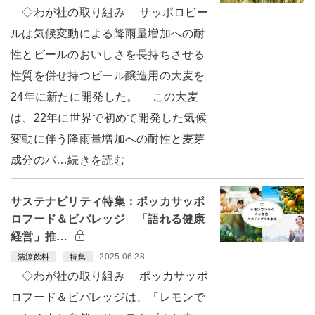
◇わが社の取り組み サッポロビー
ルは気候変動による降雨量増加への耐
性とビールのおいしさを長持ちさせる
性質を併せ持つビール醸造用の大麦を
24年に新たに開発した。 この大麦
は、22年に世界で初めて開発した気候
変動に伴う降雨量増加への耐性と麦芽
成分のバ…続きを読む
サステナビリティ特集：ポッカサッポ
ロフード＆ビバレッジ 「語れる健康
経営」推…
2025.06.28
清涼飲料
特集
◇わが社の取り組み ポッカサッポ
ロフード＆ビバレッジは、「レモンで