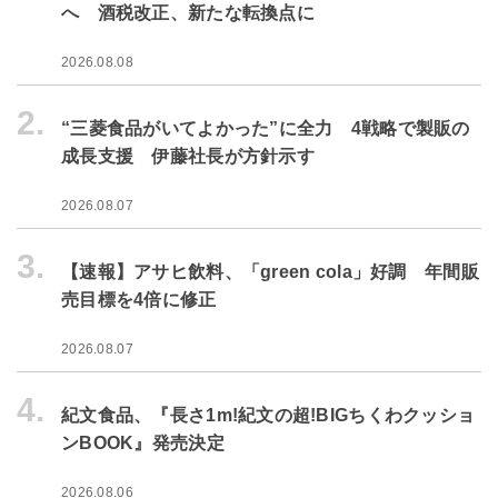
へ 酒税改正、新たな転換点に
2026.08.08
2.
“三菱食品がいてよかった”に全力 4戦略で製販の
成長支援 伊藤社長が方針示す
2026.08.07
3.
【速報】アサヒ飲料、「green cola」好調 年間販
売目標を4倍に修正
2026.08.07
4.
紀文食品、『長さ1m!紀文の超!BIGちくわクッショ
ンBOOK』発売決定
2026.08.06