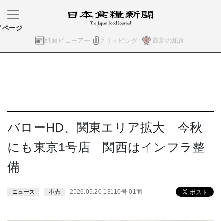
イページ
紙面ビューアー
クリッピング
最新の紙面
バローHD、関東エリア拡大 今秋
にも東京1号店 関西はインフラ整
備
2026.05.20 13110号 01面
ニュース
小売