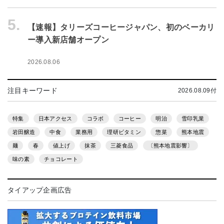
5.
【速報】タリーズコーヒージャパン、初のベーカリ
ー導入新店舗オープン
2026.08.06
注目キーワード
2026.08.09付
特集
日本アクセス
コラボ
コーヒー
明治
雪印乳業
岩田醸造
中食
業務用
理研ビタミン
惣菜
熊本地震
麺
春
値上げ
抹茶
三菱食品
〔熊本地震影響〕
味の素
チョコレート
タイアップ企画広告