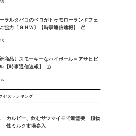
:35
ーラルタバコのベロがトゥモローランドフェ
に協力〔ＧＮＷ〕【時事通信速報】
:15
新商品〕スモーキーなハイボール＝アサヒビ
ル【時事通信速報】
:36
クセスランキング
.
カルビー、飲むサツマイモで新需要 植物
性ミルク市場参入