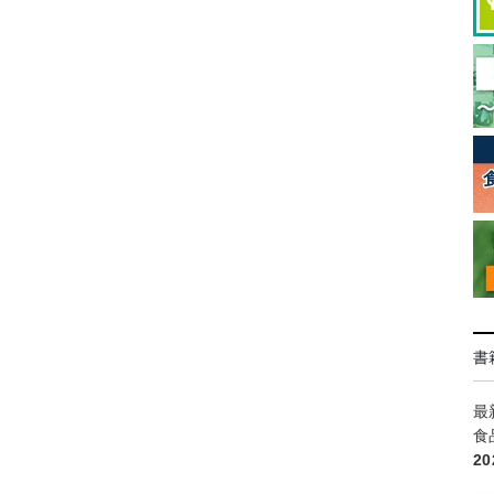
書
最
食
2