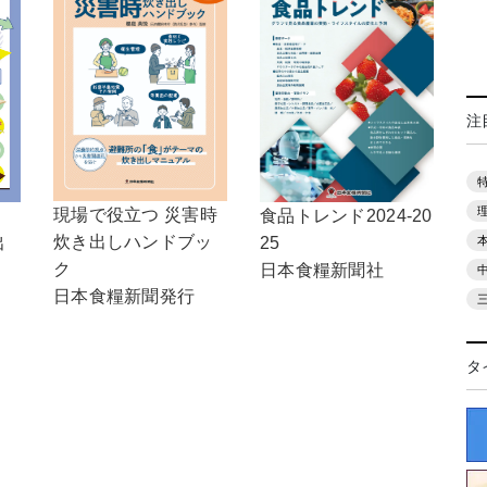
注
現場で役立つ 災害時
食品トレンド2024-20
！
炊き出しハンドブッ
25
出
ク
日本食糧新聞社
日本食糧新聞発行
タ