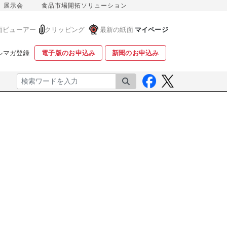
展示会
食品市場開拓ソリューション
面ビューアー
クリッピング
最新の紙面
マイページ
ルマガ登録
電子版のお申込み
新聞のお申込み
検索