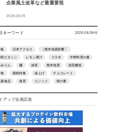
企業風土改革など最重要視
2026.08.05
目キーワード
2026.08.06付
特集
日本アクセス
〔熊本地震影響〕
理研ビタミン
レモン果汁
コラボ
中華料理の素
本みりん
麺
抹茶
熊本地震
岩田醸造
中食
製粉特集
値上げ
チョコレート
三菱食品
海苔
コンソメ
味の素
イアップ企画広告