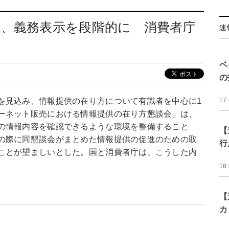
供、義務表示を段階的に 消費者庁
速
ベ
の
を見込み、情報提供の在り方について有識者を中心に1
17
ーネット販売における情報提供の在り方懇談会」は、
の情報内容を確認できるような環境を整備すること
【
の際に同懇談会がまとめた情報提供の促進のための取
行
ことが望ましいとした。国と消費者庁は、こうした内
16
【
カ