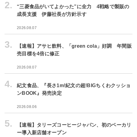
2.
“三菱食品がいてよかった”に全力 4戦略で製販の
成長支援 伊藤社長が方針示す
2026.08.07
3.
【速報】アサヒ飲料、「green cola」好調 年間販
売目標を4倍に修正
2026.08.07
4.
紀文食品、『長さ1m!紀文の超!BIGちくわクッショ
ンBOOK』発売決定
2026.08.06
5.
【速報】タリーズコーヒージャパン、初のベーカリ
ー導入新店舗オープン