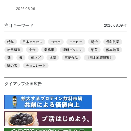
2026.08.06
注目キーワード
2026.08.09付
特集
日本アクセス
コラボ
コーヒー
明治
雪印乳業
岩田醸造
中食
業務用
理研ビタミン
惣菜
熊本地震
麺
春
値上げ
抹茶
三菱食品
〔熊本地震影響〕
味の素
チョコレート
タイアップ企画広告