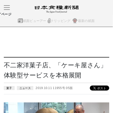
イページ
紙面ビューアー
クリッピング
最新の紙面
不二家洋菓子店、「ケーキ屋さん」
体験型サービスを本格展開
2019.10.11 11955号 05面
菓子
ニュース