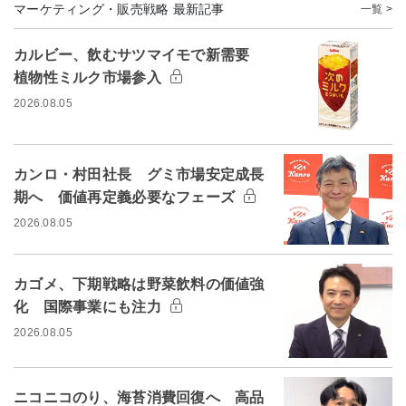
マーケティング・販売戦略 最新記事
一覧 >
カルビー、飲むサツマイモで新需要
植物性ミルク市場参入
2026.08.05
カンロ・村田社長 グミ市場安定成長
期へ 価値再定義必要なフェーズ
2026.08.05
カゴメ、下期戦略は野菜飲料の価値強
化 国際事業にも注力
2026.08.05
ニコニコのり、海苔消費回復へ 高品