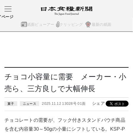
イページ
紙面ビューアー
クリッピング
最新の紙面
チョコ小容量に需要 メーカー・小
売ら、三方良しで大幅伸長
シェア
2025.11.12 13028号 01面
菓子
ニュース
チョコレートの需要が、フック付きスタンドパウチ商品
を含む内容量30～50gの小量にシフトしている。KSP-P