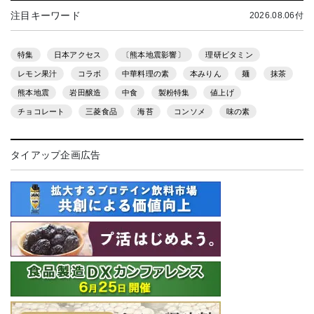
注目キーワード
2026.08.06付
特集
日本アクセス
〔熊本地震影響〕
理研ビタミン
レモン果汁
コラボ
中華料理の素
本みりん
麺
抹茶
熊本地震
岩田醸造
中食
製粉特集
値上げ
チョコレート
三菱食品
海苔
コンソメ
味の素
タイアップ企画広告