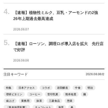
4.
【速報】植物性ミルク、豆乳・アーモンドの2強
26年上期過去最高達成
2026.08.07
5.
【速報】ローソン、調理ロボ導入店を拡大 先行店
で好評
2026.08.06
注目キーワード
2026.08.08付
特集
日本アクセス
コラボ
岩田醸造
中食
明治
理研ビタミン
コーヒー
雪印乳業
熊本地震
麺
値上げ
業務用
抹茶
三菱食品
惣菜
〔熊本地震影響〕
チョコレート
海苔
春