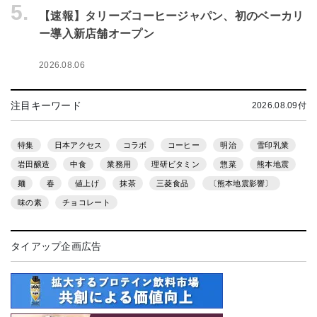
5.
【速報】タリーズコーヒージャパン、初のベーカリ
ー導入新店舗オープン
2026.08.06
注目キーワード
2026.08.09付
特集
日本アクセス
コラボ
コーヒー
明治
雪印乳業
岩田醸造
中食
業務用
理研ビタミン
惣菜
熊本地震
麺
春
値上げ
抹茶
三菱食品
〔熊本地震影響〕
味の素
チョコレート
タイアップ企画広告