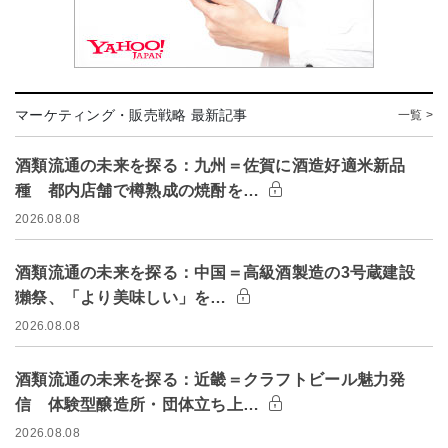
マーケティング・販売戦略 最新記事
一覧 >
酒類流通の未来を探る：九州＝佐賀に酒造好適米新品
種 都内店舗で樽熟成の焼酎を…
2026.08.08
酒類流通の未来を探る：中国＝高級酒製造の3号蔵建設
獺祭、「より美味しい」を…
2026.08.08
酒類流通の未来を探る：近畿＝クラフトビール魅力発
信 体験型醸造所・団体立ち上…
2026.08.08