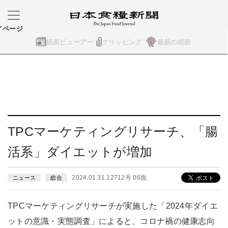
イページ
紙面ビューアー
クリッピング
最新の紙面
TPCマーケティングリサーチ、「腸
活系」ダイエットが増加
2024.01.31 12712号 06面
ニュース
総合
TPCマーケティングリサーチが実施した「2024年ダイエ
ットの意識・実態調査」によると、コロナ禍の健康志向