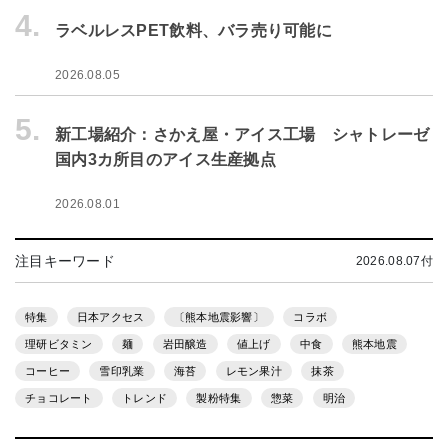
4.
ラベルレスPET飲料、バラ売り可能に
2026.08.05
5.
新工場紹介：さかえ屋・アイス工場 シャトレーゼ
国内3カ所目のアイス生産拠点
2026.08.01
注目キーワード
2026.08.07付
特集
日本アクセス
〔熊本地震影響〕
コラボ
理研ビタミン
麺
岩田醸造
値上げ
中食
熊本地震
コーヒー
雪印乳業
海苔
レモン果汁
抹茶
チョコレート
トレンド
製粉特集
惣菜
明治