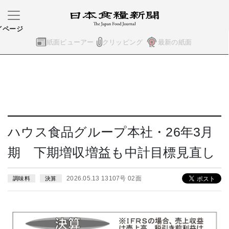
イページ
紙面ビューアー
クリッピング
最新の紙面
ハウス食品グループ本社・26年3月
期 下期増収増益も中計目標見直し
2026.05.13 13107号 02面
調味料
決算