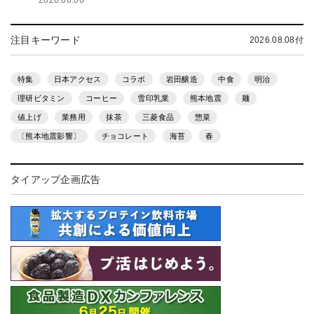
注目キーワード
2026.08.08付
特集
日本アクセス
コラボ
岩田醸造
中食
明治
理研ビタミン
コーヒー
雪印乳業
熊本地震
麺
値上げ
業務用
抹茶
三菱食品
惣菜
〔熊本地震影響〕
チョコレート
海苔
春
タイアップ企画広告