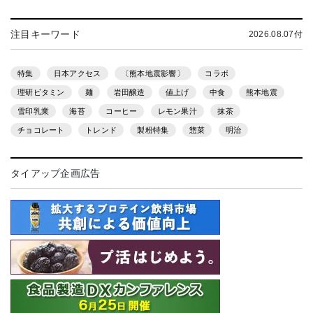
注目キーワード
2026.08.07付
特集
日本アクセス
〔熊本地震影響〕
コラボ
理研ビタミン
麺
岩田醸造
値上げ
中食
熊本地震
雪印乳業
海苔
コーヒー
レモン果汁
抹茶
チョコレート
トレンド
製粉特集
惣菜
明治
タイアップ企画広告