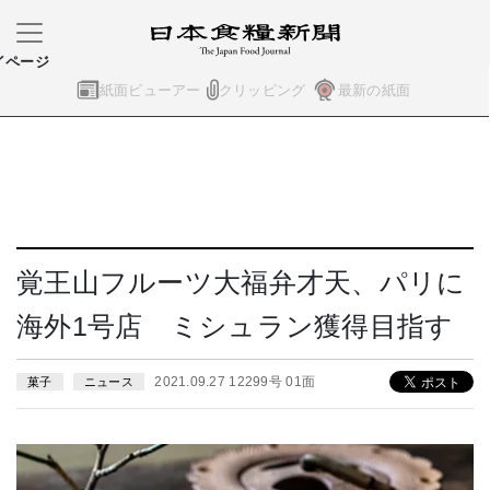
イページ
紙面ビューアー
クリッピング
最新の紙面
覚王山フルーツ大福弁才天、パリに
海外1号店 ミシュラン獲得目指す
2021.09.27 12299号 01面
菓子
ニュース