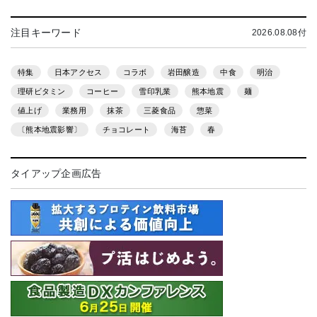
注目キーワード
2026.08.08付
特集
日本アクセス
コラボ
岩田醸造
中食
明治
理研ビタミン
コーヒー
雪印乳業
熊本地震
麺
値上げ
業務用
抹茶
三菱食品
惣菜
〔熊本地震影響〕
チョコレート
海苔
春
タイアップ企画広告