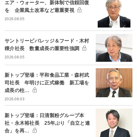
エア・ウォーター、新体制で信頼回復
を 企業風土改革など最重要視
2026.08.05
サントリービバレッジ＆フード・木村
穣介社長 数量成長の重要性強調
2026.08.05
新トップ登場：平和食品工業・森村武
司社長 年明けに正式稼働 新工場を
成長の柱…
2026.08.03
新トップ登場：日清製粉グループ本
社・永木裕社長 25年ぶり「自立と連
合」を再…