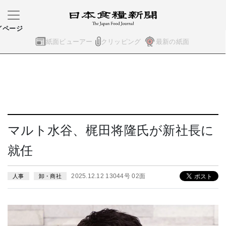
イページ
紙面ビューアー
クリッピング
最新の紙面
マルト水谷、梶田将隆氏が新社長に
就任
2025.12.12 13044号 02面
人事
卸・商社