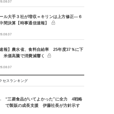
26.08.07
ール大手３社が増収＝キリンは上方修正―６
中間決算【時事通信速報】
26.08.07
速報】農水省、食料自給率 25年度37％に下
 米価高騰で消費減響く
26.08.07
クセスランキング
.
“三菱食品がいてよかった”に全力 4戦略
で製販の成長支援 伊藤社長が方針示す