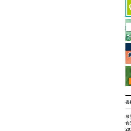
書
最
食
2