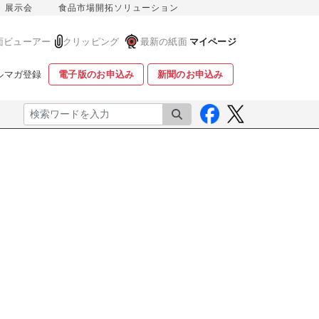
展示会
食品市場開拓ソリューション
面ビューアー
クリッピング
最新の紙面
マイページ
ルマガ登録
電子版のお申込み
新聞のお申込み
検索