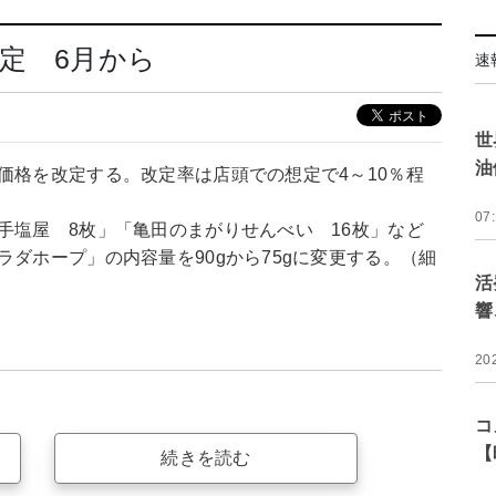
定 6月から
速
世
油
価格を改定する。改定率は店頭での想定で4～10％程
07
手塩屋 8枚」「亀田のまがりせんべい 16枚」など
ラダホープ」の内容量を90gから75gに変更する。（細
活
響
20
コ
【
続きを読む