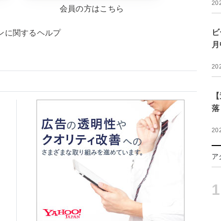
20
会員の方はこちら
ビ
ンに関するヘルプ
月
20
【
落
20
ア
1