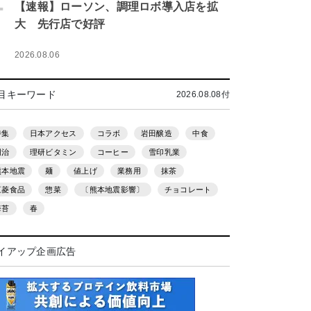
.
【速報】ローソン、調理ロボ導入店を拡
大 先行店で好評
2026.08.06
目キーワード
2026.08.08付
特集
日本アクセス
コラボ
岩田醸造
中食
明治
理研ビタミン
コーヒー
雪印乳業
熊本地震
麺
値上げ
業務用
抹茶
三菱食品
惣菜
〔熊本地震影響〕
チョコレート
海苔
春
イアップ企画広告