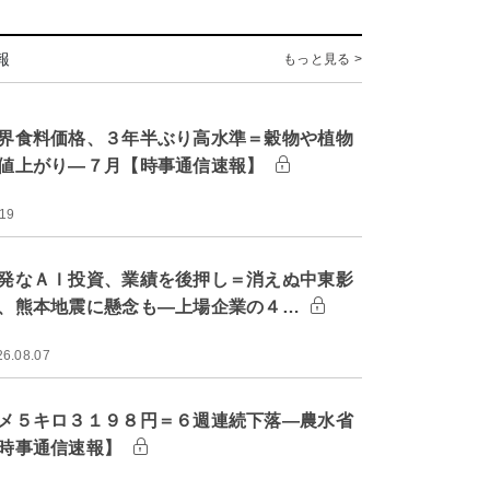
報
もっと見る >
界食料価格、３年半ぶり高水準＝穀物や植物
値上がり―７月【時事通信速報】
:19
発なＡＩ投資、業績を後押し＝消えぬ中東影
、熊本地震に懸念も―上場企業の４…
26.08.07
メ５キロ３１９８円＝６週連続下落―農水省
時事通信速報】