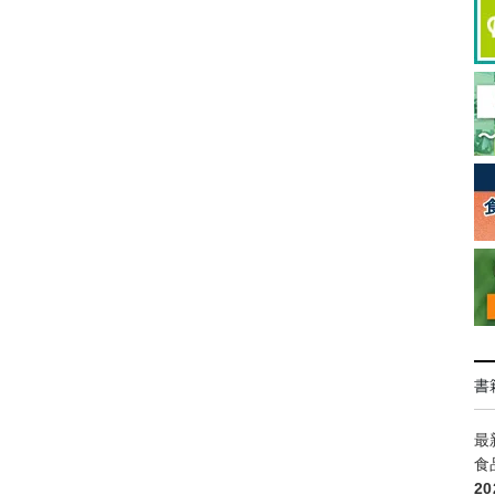
書
最
食
2