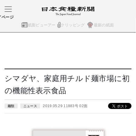
イページ
紙面ビューアー
クリッピング
最新の紙面
シマダヤ、家庭用チルド麺市場に初
の機能性表示食品
2019.05.29 11883号 02面
麺類
ニュース