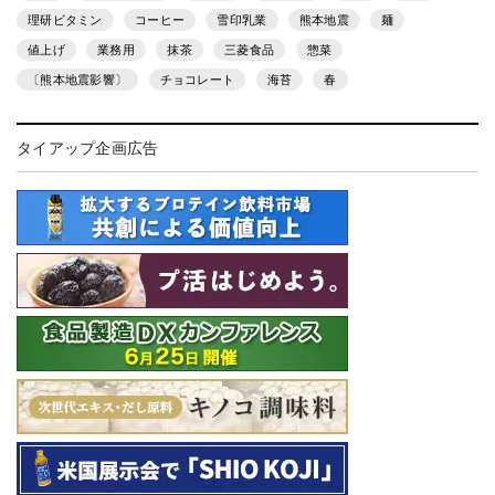
理研ビタミン
コーヒー
雪印乳業
熊本地震
麺
値上げ
業務用
抹茶
三菱食品
惣菜
〔熊本地震影響〕
チョコレート
海苔
春
タイアップ企画広告