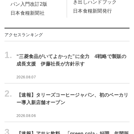
き出しハンドブック
パン入門改訂2版
日本食糧新聞発行
日本食糧新聞社
アクセスランキング
1.
“三菱食品がいてよかった”に全力 4戦略で製販の
成長支援 伊藤社長が方針示す
2026.08.07
2.
【速報】タリーズコーヒージャパン、初のベーカリ
ー導入新店舗オープン
2026.08.06
3.
【速報】アサヒ飲料、「green cola」好調 年間販