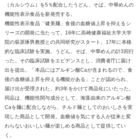
（カルシウム）を5％配合したうどん、そば、中華めんの
機能性表示食品を新発売する。
機能性表示食品「健美麺」食後の血糖値上昇を抑えるシ
リーズの開発に当たって、16年に高崎健康福祉大学大学
院の荻原琢男教授との共同研究がスタート。17年に本格
的な臨床試験を実施。うどん、そば、中華めんの計3回行
った。その臨床試験をエビデンスとし、消費者庁に届け
出を提出。「本品にはアルギン酸Caが含まれるので、食
後の血糖値上昇を抑える機能がある」ことが認められ、
届け出が受理された。約3年をかけて商品化にいたった。
同品は、機能性関与成分として、海藻由来のアルギン酸
Caを麺に配合しながら、チルド麺としてのおいしさを実
現した商品として開発。血糖値を気にする人が従来と変
わらないおいしい麺が楽しめる商品として提供してい
く。