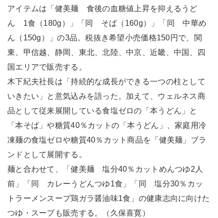
アイテムは「健美麺 食後の血糖値上昇を抑えるうど
ん 1食（180g）」「同 そば（160g）」「同 中華め
ん（150g）」の3品。税抜き希望小売価格150円で、関
東、甲信越、静岡、東北、北陸、中京、近畿、中国、四
国エリアで販売する。
木下紀夫社長は「持続的な成長ができる一つの柱として
いきたい」と意気込みを語った。加えて、ウェルネス商
品として従来展開している食塩ゼロの「本うどん」と
「本そば」や糖質40％カットの「本うどん」、家庭用冷
凍麺の食塩ゼロや糖質40％カット商品を「健美麺」ブラ
ンドとして展開する。
麺と合わせて、「健美麺 塩分40％カットめんつゆ2人
前」「同 カレーうどんつゆ1食」「同 塩分30％カッ
トラーメンスープ鶏ガラ醤油味1食」の健康志向に向けた
つゆ・スープも販売する。（久保喜寛）