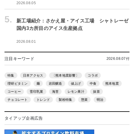
2026.08.05
5.
新工場紹介：さかえ屋・アイス工場 シャトレーゼ
国内3カ所目のアイス生産拠点
2026.08.01
注目キーワード
2026.08.07付
特集
日本アクセス
〔熊本地震影響〕
コラボ
理研ビタミン
麺
岩田醸造
値上げ
中食
熊本地震
コーヒー
雪印乳業
海苔
レモン果汁
抹茶
チョコレート
トレンド
製粉特集
惣菜
明治
タイアップ企画広告