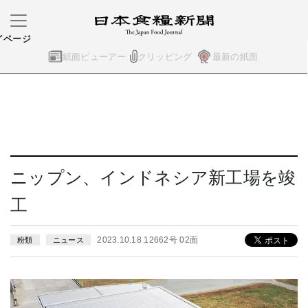
イページ
紙面ビューアー
クリッピング
最新の紙面
ニップン、インドネシア新工場を竣
工
2023.10.18 12662号 02面
粉類
ニュース