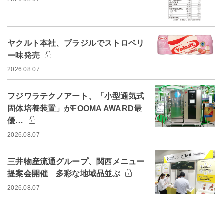
ヤクルト本社、ブラジルでストロベリ
ー味発売
2026.08.07
フジワラテクノアート、「小型通気式
固体培養装置」がFOOMA AWARD最
優…
2026.08.07
三井物産流通グループ、関西メニュー
提案会開催 多彩な地域品並ぶ
2026.08.07