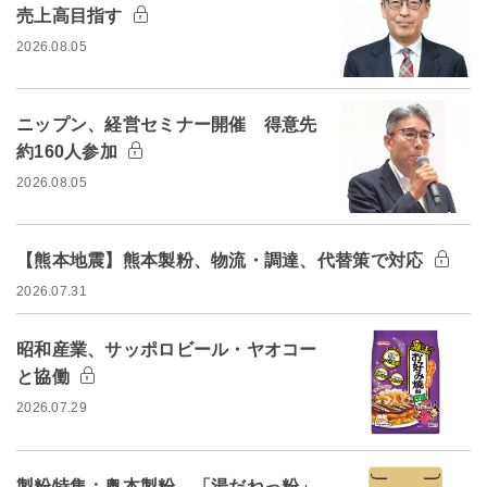
売上高目指す
2026.08.05
ニップン、経営セミナー開催 得意先
約160人参加
2026.08.05
【熊本地震】熊本製粉、物流・調達、代替策で対応
2026.07.31
昭和産業、サッポロビール・ヤオコー
と協働
2026.07.29
製粉特集：奥本製粉 「湯だねっ粉」