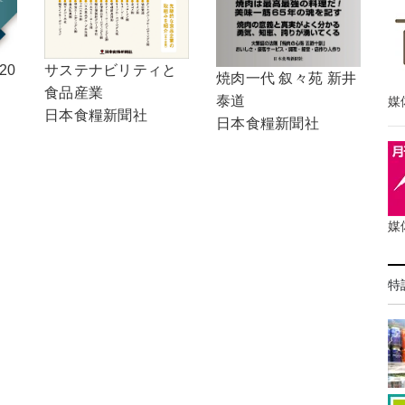
20
サステナビリティと
焼肉一代 叙々苑 新井
食品産業
泰道
媒
日本食糧新聞社
日本食糧新聞社
媒
特