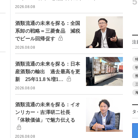
5
2026.08.08
酒類流通の未来を探る：全国
系卸の戦略＝三菱食品 減税
でビール回帰促す
注
2026.08.08
酒類流通の未来を探る：日本
産酒類の輸出 過去最高を更
新 25年11.8％増1…
2026.08.08
酒類流通の未来を探る：イオ
タ
ンリカー・吉澤研二社長
「体験価値」で魅力伝える
2026.08.08