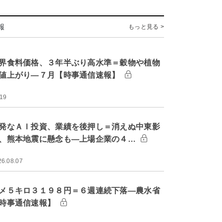
報
もっと見る >
界食料価格、３年半ぶり高水準＝穀物や植物
値上がり―７月【時事通信速報】
:19
発なＡＩ投資、業績を後押し＝消えぬ中東影
、熊本地震に懸念も―上場企業の４…
26.08.07
メ５キロ３１９８円＝６週連続下落―農水省
時事通信速報】