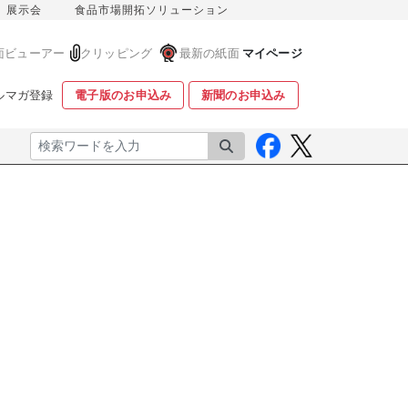
展示会
食品市場開拓ソリューション
面ビューアー
クリッピング
最新の紙面
マイページ
ルマガ登録
電子版のお申込み
新聞のお申込み
検索