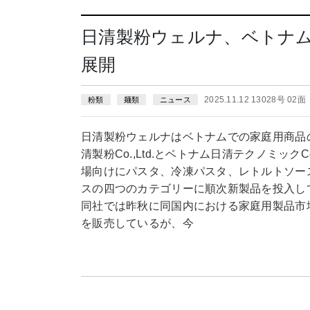
日清製粉ウェルナ、ベトナ
展開
2025.11.12 13028号 02面
粉類
麺類
ニュース
日清製粉ウェルナはベトナムでの家庭用商品
清製粉Co.,Ltd.とベトナム日清テクノミック
場向けにパスタ、冷凍パスタ、レトルトソー
スの四つのカテゴリーに順次新製品を投入し
同社では昨秋に同国内における家庭用製品市
を販売しているが、今