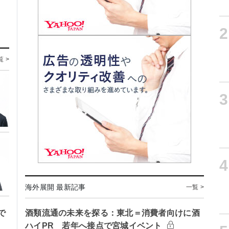
2
覧 >
3
4
海外展開 最新記事
一覧 >
で
酒類流通の未来を探る：東北＝消費者向けに酒
ハイPR 若年へ接点で宮城イベント