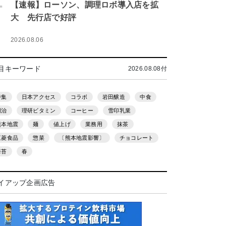
.
【速報】ローソン、調理ロボ導入店を拡
大 先行店で好評
2026.08.06
目キーワード
2026.08.08付
特集
日本アクセス
コラボ
岩田醸造
中食
明治
理研ビタミン
コーヒー
雪印乳業
熊本地震
麺
値上げ
業務用
抹茶
三菱食品
惣菜
〔熊本地震影響〕
チョコレート
海苔
春
イアップ企画広告