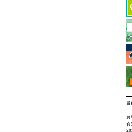
書
最
食
2