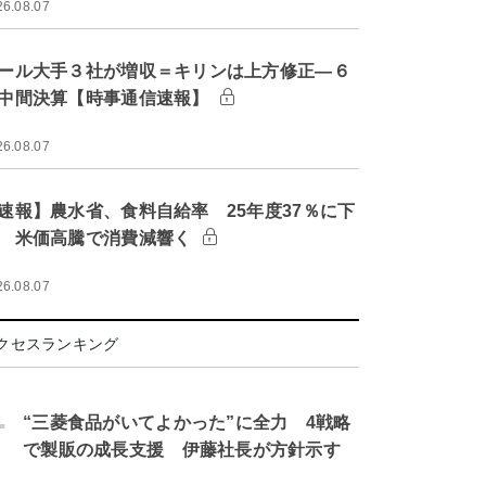
26.08.07
ール大手３社が増収＝キリンは上方修正―６
中間決算【時事通信速報】
26.08.07
速報】農水省、食料自給率 25年度37％に下
 米価高騰で消費減響く
26.08.07
クセスランキング
.
“三菱食品がいてよかった”に全力 4戦略
で製販の成長支援 伊藤社長が方針示す