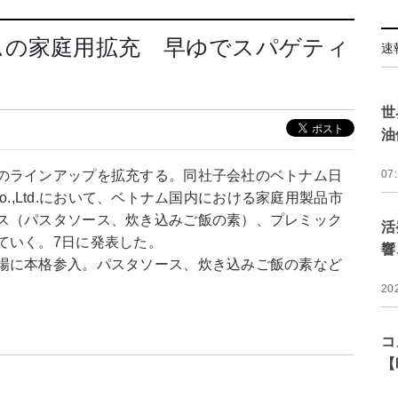
ムの家庭用拡充 早ゆでスパゲティ
速
世
油
のラインアップを拡充する。同社子会社のベトナム日
07
Co.,Ltd.において、ベトナム国内における家庭用製品市
ス（パスタソース、炊き込みご飯の素）、プレミック
活
ていく。7日に発表した。
響
場に本格参入。パスタソース、炊き込みご飯の素など
20
コ
【