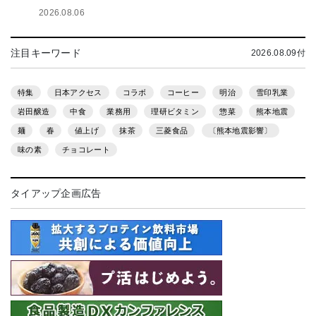
2026.08.06
注目キーワード
2026.08.09付
特集
日本アクセス
コラボ
コーヒー
明治
雪印乳業
岩田醸造
中食
業務用
理研ビタミン
惣菜
熊本地震
麺
春
値上げ
抹茶
三菱食品
〔熊本地震影響〕
味の素
チョコレート
タイアップ企画広告