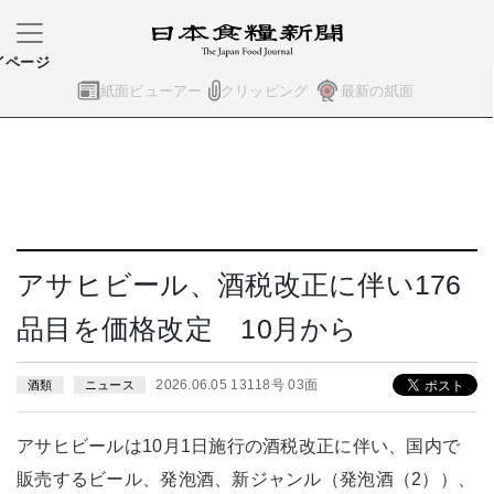
イページ
紙面ビューアー
クリッピング
最新の紙面
アサヒビール、酒税改正に伴い176
品目を価格改定 10月から
2026.06.05 13118号 03面
酒類
ニュース
アサヒビールは10月1日施行の酒税改正に伴い、国内で
販売するビール、発泡酒、新ジャンル（発泡酒（2））、