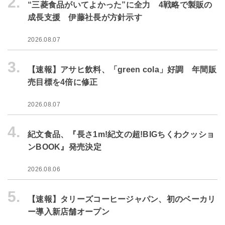
2.
“三菱食品がいてよかった”に全力 4戦略で製販の
成長支援 伊藤社長が方針示す
2026.08.07
3.
【速報】アサヒ飲料、「green cola」好調 年間販
売目標を4倍に修正
2026.08.07
4.
紀文食品、『長さ1m!紀文の超!BIGちくわクッショ
ンBOOK』発売決定
2026.08.06
5.
【速報】タリーズコーヒージャパン、初のベーカリ
ー導入新店舗オープン