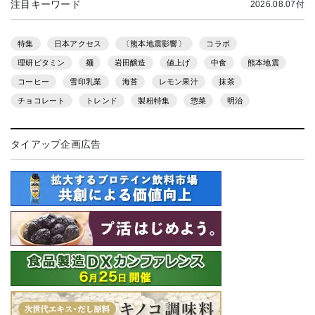
注目キーワード
2026.08.07付
特集
日本アクセス
〔熊本地震影響〕
コラボ
理研ビタミン
麺
岩田醸造
値上げ
中食
熊本地震
コーヒー
雪印乳業
海苔
レモン果汁
抹茶
チョコレート
トレンド
製粉特集
惣菜
明治
タイアップ企画広告