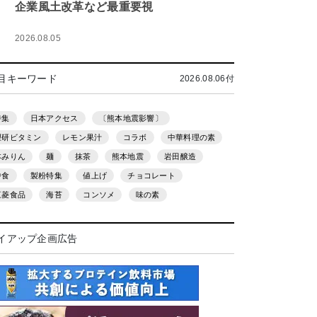
企業風土改革など最重要視
2026.08.05
目キーワード
2026.08.06付
特集
日本アクセス
〔熊本地震影響〕
理研ビタミン
レモン果汁
コラボ
中華料理の素
本みりん
麺
抹茶
熊本地震
岩田醸造
中食
製粉特集
値上げ
チョコレート
三菱食品
海苔
コンソメ
味の素
イアップ企画広告