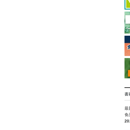
書
最
食
2