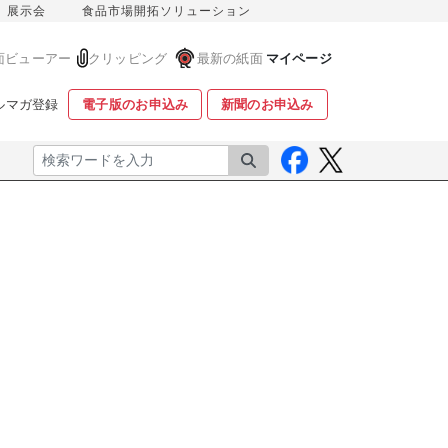
展示会
食品市場開拓ソリューション
面ビューアー
クリッピング
最新の紙面
マイページ
ルマガ登録
電子版のお申込み
新聞のお申込み
検索