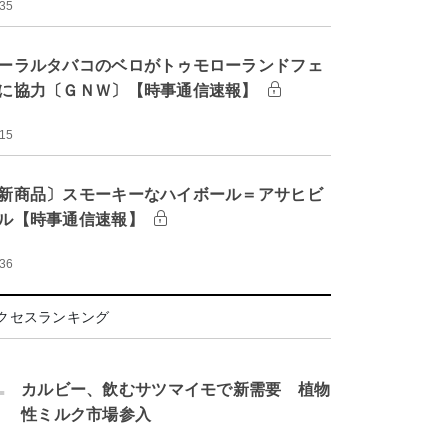
:35
ーラルタバコのベロがトゥモローランドフェ
に協力〔ＧＮＷ〕【時事通信速報】
:15
新商品〕スモーキーなハイボール＝アサヒビ
ル【時事通信速報】
:36
クセスランキング
.
カルビー、飲むサツマイモで新需要 植物
性ミルク市場参入