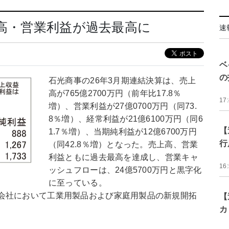
上高・営業利益が過去最高に
速
ベ
の
石光商事の26年3月期連結決算は、売上
高が765億2700万円（前年比17.8％
17
増）、営業利益が27億0700万円（同73.
8％増）、経常利益が21億6100万円（同6
【
1.7％増）、当期純利益が12億6700万円
行
（同42.8％増）となった。売上高、営業
利益ともに過去最高を達成し、営業キャ
16
ッシュフローは、24億5700万円と黒字化
に至っている。
会社において工業用製品および家庭用製品の新規開拓
【
カ