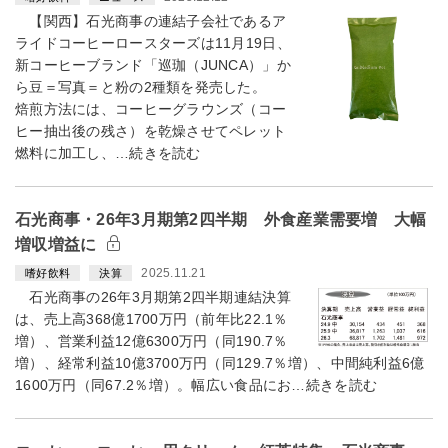
【関西】石光商事の連結子会社であるア
ライドコーヒーロースターズは11月19日、
新コーヒーブランド「巡珈（JUNCA）」か
ら豆＝写真＝と粉の2種類を発売した。
焙煎方法には、コーヒーグラウンズ（コー
ヒー抽出後の残さ）を乾燥させてペレット
燃料に加工し、…続きを読む
石光商事・26年3月期第2四半期 外食産業需要増 大幅
増収増益に
2025.11.21
嗜好飲料
決算
石光商事の26年3月期第2四半期連結決算
は、売上高368億1700万円（前年比22.1％
増）、営業利益12億6300万円（同190.7％
増）、経常利益10億3700万円（同129.7％増）、中間純利益6億
1600万円（同67.2％増）。幅広い食品にお…続きを読む