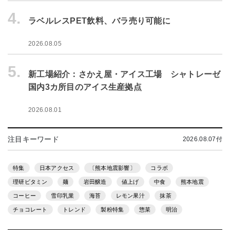
4.
ラベルレスPET飲料、バラ売り可能に
2026.08.05
5.
新工場紹介：さかえ屋・アイス工場 シャトレーゼ
国内3カ所目のアイス生産拠点
2026.08.01
注目キーワード
2026.08.07付
特集
日本アクセス
〔熊本地震影響〕
コラボ
理研ビタミン
麺
岩田醸造
値上げ
中食
熊本地震
コーヒー
雪印乳業
海苔
レモン果汁
抹茶
チョコレート
トレンド
製粉特集
惣菜
明治