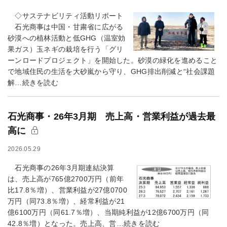
◇サステナビリティ活動リポート
石光商事は中国・甘粛省に広がる
砂漠への植林活動と低GHG（温室効
果ガス）玉ネギの栽培を行う「グリ
ーンロードプロジェクト」を開始した。砂漠の緑化を進めること
で地域住民の生活を大砂嵐から守り、GHG排出削減と“社会課題
解…続きを読む
石光商事・26年3月期 売上高・営業利益が過去最
高に
2026.05.29
石光商事の26年3月期連結決算
は、売上高が765億2700万円（前年
比17.8％増）、営業利益が27億0700
万円（同73.8％増）、経常利益が21
億6100万円（同61.7％増）、当期純利益が12億6700万円（同
42.8％増）となった。売上高、営…続きを読む