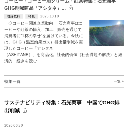
コーヒー・コーヒー用クリーム・紅茶特集：石光商事
GHG削減商品「アシタネ」…
2025.10.10
嗜好飲料
特集
◇コーヒー関連企業動向 石光商事はコ
ーヒーや紅茶の輸入、加工、販売を通じて
消費者に“1杯の幸せ”を届けている。今秋に
は、GHG（温室効果ガス）排出量削減を実
現したコーヒー「アシタネ
（ASHITANE）」を商品化。社会的価値（社会課題の解決）と経
済的…続きを読む
特集一覧
一覧 >
サステナビリティ特集：石光商事 中国でGHG排
出削減
2026.06.30