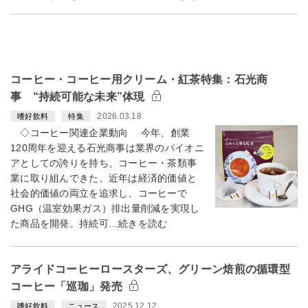
コーヒー・コーヒー用クリーム・紅茶特集：石光商
事 “持続可能な未来”体現
2026.03.18
嗜好飲料
特集
◇コーヒー関連企業動向 今年、創業
120周年を迎える石光商事は業界のパイオニ
アとしての誇りを持ち、コーヒー・茶類事
業に取り組んできた。近年は経済的価値と
社会的価値の両立を追求し、コーヒーで
GHG（温室効果ガス）排出量削減を実現し
た商品を開発。持続可…続きを読む
アライドコーヒーロースターズ、グリーン焙煎の循環型
コーヒー「巡珈」発売
2025.12.12
嗜好飲料
ニュース