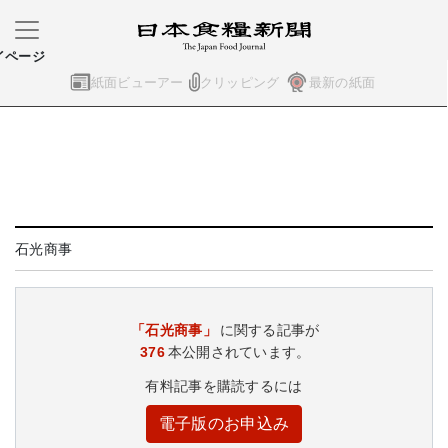
イページ
紙面ビューアー
クリッピング
最新の紙面
石光商事
「石光商事」
に関する記事が
376
本公開されています。
有料記事を購読するには
電子版のお申込み