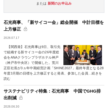
または
新聞のお申込み
石光商事、「新サイコー会」総会開催 中計目標を
上方修正
2026.07.17
【関西発】石光商事は9日、取引先
で組織する新サイコー会の26年度総
会をANAクラウンプラザホテル神戸
（神戸市中央区）で開催した。荒川
正臣社長が3ヵ年中期経営計画「SHINE2027」最終年度となる28
年度3月期の目標を上方修正すると発表、参加した会員…続きを
読む
サステナビリティ特集：石光商事 中国でGHG排
出削減
2026.06.30