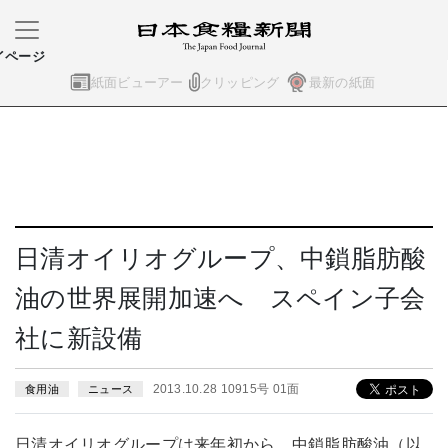
イページ
紙面ビューアー
クリッピング
最新の紙面
日清オイリオグループ、中鎖脂肪酸
油の世界展開加速へ スペイン子会
社に新設備
2013.10.28 10915号 01面
食用油
ニュース
日清オイリオグループは来年初から、中鎖脂肪酸油（以