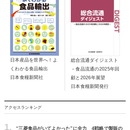
日本産品を世界へ！よ
総合流通ダイジェスト
くわかる食品輸出
－食品流通の2025年回
日本食糧新聞社
顧と2026年展望
日本食糧新聞発行
アクセスランキング
1.
“三菱食品がいてよかった”に全力 4戦略で製販の