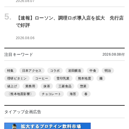
2026.08.07
5.
【速報】ローソン、調理ロボ導入店を拡大 先行店
で好評
2026.08.06
注目キーワード
2026.08.08付
特集
日本アクセス
コラボ
岩田醸造
中食
明治
理研ビタミン
コーヒー
雪印乳業
熊本地震
麺
値上げ
業務用
抹茶
三菱食品
惣菜
〔熊本地震影響〕
チョコレート
海苔
春
タイアップ企画広告