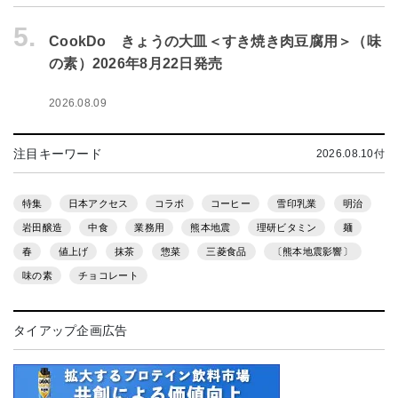
5.
CookDo きょうの大皿＜すき焼き肉豆腐用＞（味
の素）2026年8月22日発売
2026.08.09
注目キーワード
2026.08.10付
特集
日本アクセス
コラボ
コーヒー
雪印乳業
明治
岩田醸造
中食
業務用
熊本地震
理研ビタミン
麺
春
値上げ
抹茶
惣菜
三菱食品
〔熊本地震影響〕
味の素
チョコレート
タイアップ企画広告