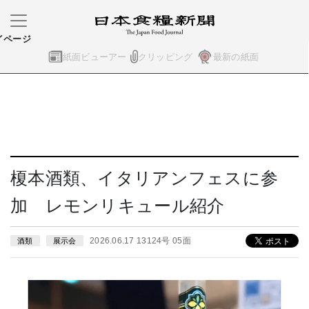
イページ
紙面ビューアー
クリッピング
最新の紙面
榎本酒類、イタリアンフェスに参
加 レモンリキュール紹介
2026.06.17 13124号 05面
酒類
展示会