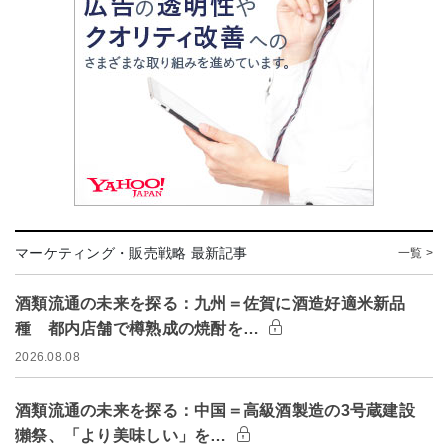
マーケティング・販売戦略 最新記事
一覧 >
酒類流通の未来を探る：九州＝佐賀に酒造好適米新品
種 都内店舗で樽熟成の焼酎を…
2026.08.08
酒類流通の未来を探る：中国＝高級酒製造の3号蔵建設
獺祭、「より美味しい」を…