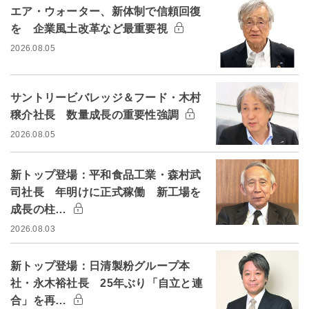
エア・ウォーター、新体制で信頼回復
を 企業風土改革など最重要視
2026.08.05
サントリービバレッジ＆フード・木村
穣介社長 数量成長の重要性強調
2026.08.05
新トップ登場：平和食品工業・森村武
司社長 年明けに正式稼働 新工場を
成長の柱…
2026.08.03
新トップ登場：日清製粉グループ本
社・永木裕社長 25年ぶり「自立と連
合」を再…