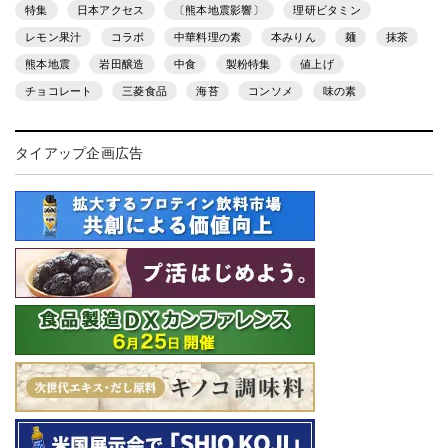
特集
日本アクセス
〔熊本地震影響〕
理研ビタミン
レモン果汁
コラボ
中華料理の素
本みりん
麺
抹茶
熊本地震
岩田醸造
中食
製粉特集
値上げ
チョコレート
三菱食品
海苔
コンソメ
味の素
タイアップ企画広告