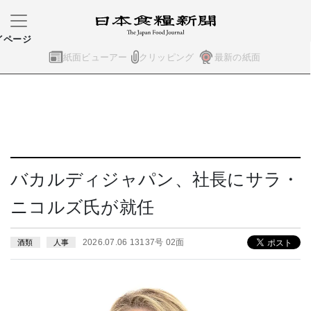
イページ
紙面ビューアー
クリッピング
最新の紙面
バカルディジャパン、社長にサラ・
ニコルズ氏が就任
2026.07.06 13137号 02面
酒類
人事