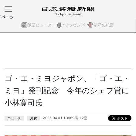
イページ
紙面ビューアー
クリッピング
最新の紙面
ゴ・エ・ミヨジャポン、「ゴ・エ・
ミヨ」発刊記念 今年のシェフ賞に
小林寛司氏
2026.04.01 13089号 12面
ニュース
外食