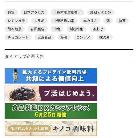
特集
日本アクセス
〔熊本地震影響〕
理研ビタミン
レモン果汁
コラボ
中華料理の素
本みりん
麺
抹茶
熊本地震
岩田醸造
中食
製粉特集
値上げ
チョコレート
三菱食品
海苔
コンソメ
味の素
タイアップ企画広告