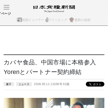
イページ
紙面ビューアー
クリッピング
最新の紙面
カバヤ食品、中国市場に本格参入
Yorenとパートナー契約締結
2026.05.11 13106号 02面
菓子
ニュース