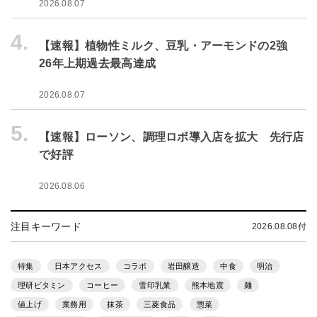
2026.08.07
4.
【速報】植物性ミルク、豆乳・アーモンドの2強
26年上期過去最高達成
2026.08.07
5.
【速報】ローソン、調理ロボ導入店を拡大 先行店
で好評
2026.08.06
注目キーワード
2026.08.08付
特集
日本アクセス
コラボ
岩田醸造
中食
明治
理研ビタミン
コーヒー
雪印乳業
熊本地震
麺
値上げ
業務用
抹茶
三菱食品
惣菜