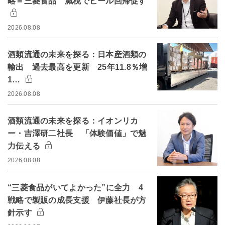
略＝三菱食品 減税でビール回帰促す
2026.08.08
酒類流通の未来を探る：日本産酒類の
輸出 過去最高を更新 25年11.8％増
1…
2026.08.08
酒類流通の未来を探る：イオンリカ
ー・吉澤研二社長 「体験価値」で魅
力伝える
2026.08.08
“三菱食品がいてよかった”に全力 4
戦略で製販の成長支援 伊藤社長が方
針示す