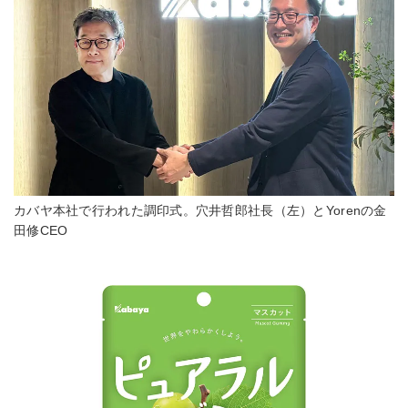
カバヤ本社で行われた調印式。穴井哲郎社長（左）とYorenの金
田修CEO