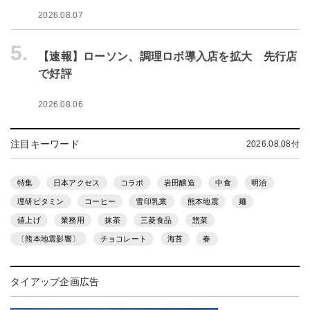
2026.08.07
5.
【速報】ローソン、調理ロボ導入店を拡大 先行店
で好評
2026.08.06
注目キーワード
2026.08.08付
特集
日本アクセス
コラボ
岩田醸造
中食
明治
理研ビタミン
コーヒー
雪印乳業
熊本地震
麺
値上げ
業務用
抹茶
三菱食品
惣菜
〔熊本地震影響〕
チョコレート
海苔
春
タイアップ企画広告