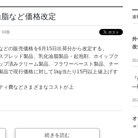
油脂など価格改定
速
号 03面
外
改
などの販売価格を6月15日出荷分から改定する。
スプレッド製品、乳化油脂製品・起泡剤、ホイップク
20
ップ済みクリーム製品、フラワーペースト製品、チー
品で現行価格に対して1kg当たり15円以上値上げす
「
―
ティ費などさまざまなコストが上
20
オ
＝
続きを読む