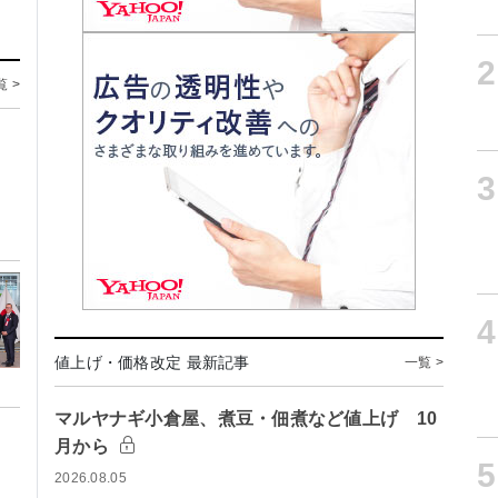
2
覧 >
3
4
値上げ・価格改定 最新記事
一覧 >
マルヤナギ小倉屋、煮豆・佃煮など値上げ 10
月から
5
2026.08.05