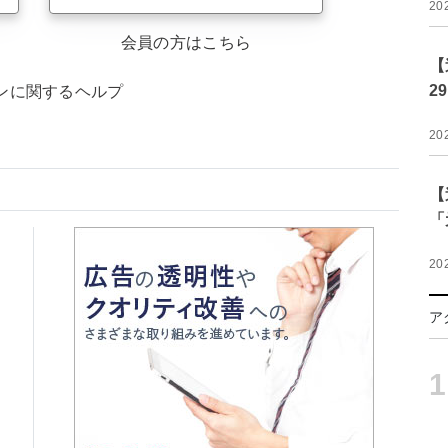
20
会員の方はこちら
【
2
ンに関するヘルプ
20
【
「
20
ア
1