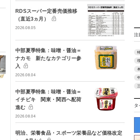
RDSスーパー定番売価推移
（直近3ヵ月）
2026.08.05
注
中部夏季特集：味噌・醤油＝
ナカモ 新たなカテゴリー参
入
2026.08.04
中部夏季特集：味噌・醤油＝
イチビキ 関東・関西へ配荷
タ
進む
2026.08.04
明治、栄養食品・スポーツ栄養品など価格改定