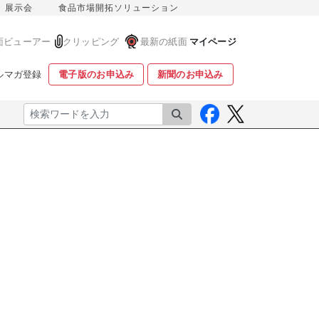
展示会
食品市場開拓ソリューション
面ビューアー
クリッピング
最新の紙面
マイページ
ルマガ登録
電子版のお申込み
新聞のお申込み
検索