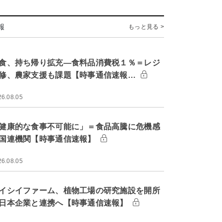
報
もっと見る >
食、持ち帰り拡充―食料品消費税１％＝レジ
修、農家支援も課題【時事通信速報…
26.08.05
健康的な食事不可能に」＝食品高騰に危機感
国連機関【時事通信速報】
26.08.05
イシイファーム、植物工場の研究施設を開所
日本企業と連携へ【時事通信速報】