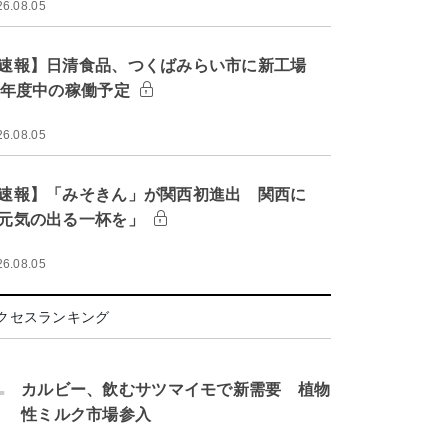
26.08.05
速報】日清食品、つくばみらい市に新工場
9年度中の稼働予定
26.08.05
速報】「みそきん」が関西初進出 関西に
元気の出る一杯を」
26.08.05
クセスランキング
.
カルビー、飲むサツマイモで新需要 植物
性ミルク市場参入