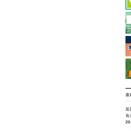
書
最
食
2