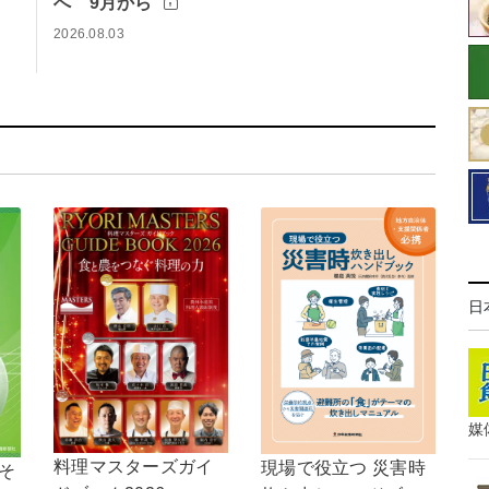
へ 9月から
2026.08.03
日
媒
料理マスターズガイ
現場で役立つ 災害時
，そ