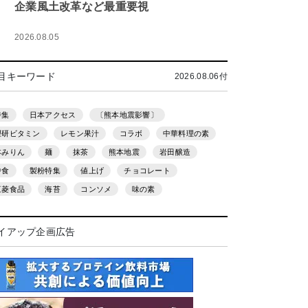
企業風土改革など最重要視
2026.08.05
目キーワード
2026.08.06付
特集
日本アクセス
〔熊本地震影響〕
理研ビタミン
レモン果汁
コラボ
中華料理の素
本みりん
麺
抹茶
熊本地震
岩田醸造
中食
製粉特集
値上げ
チョコレート
三菱食品
海苔
コンソメ
味の素
イアップ企画広告