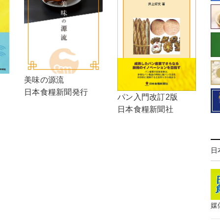
美味の源流
日本食糧新聞発行
パン入門改訂2版
日本食糧新聞社
日
媒