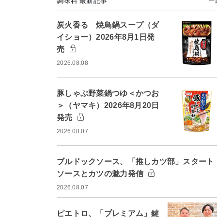
調味料 最新記事
一
炭火香る 焼鳥鍋スープ（ダ
イショー）2026年8月1日発
売
2026.08.08
豚しゃぶ野菜鍋つゆ＜かつお
＞（ヤマキ）2026年8月20日
発売
2026.08.07
ブルドックソース、「推しカツ部」スター
ソースとカツの魅力発信
2026.08.07
ピエトロ、「プレミアム」鍵