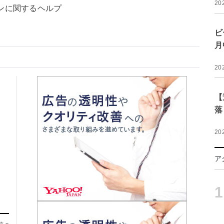
20
ンに関するヘルプ
ビ
月
20
【
落
20
ア
1