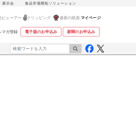
展示会
食品市場開拓ソリューション
面ビューアー
クリッピング
最新の紙面
マイページ
ルマガ登録
電子版のお申込み
新聞のお申込み
検索