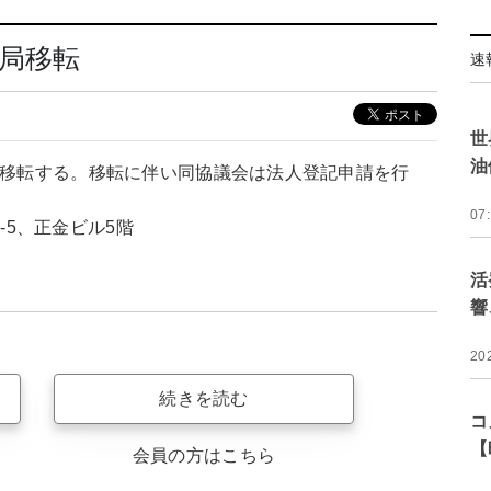
局移転
速
世
油
を移転する。移転に伴い同協議会は法人登記申請を行
07
1-5、正金ビル5階
活
響
20
続きを読む
コ
【
会員の方はこちら