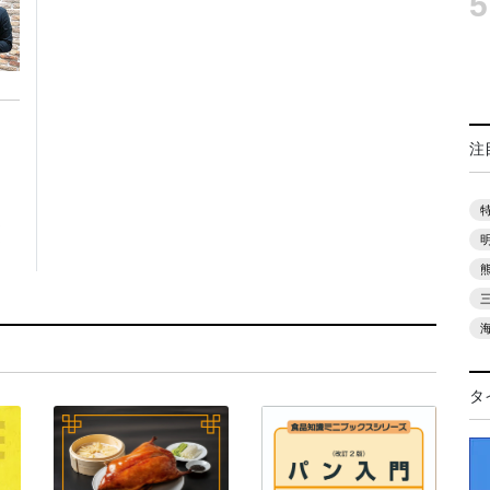
5
注
タ