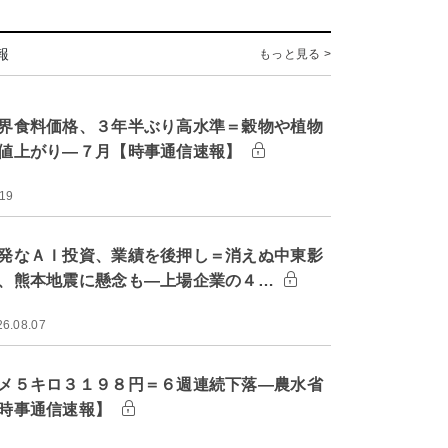
報
もっと見る >
界食料価格、３年半ぶり高水準＝穀物や植物
値上がり―７月【時事通信速報】
:19
発なＡＩ投資、業績を後押し＝消えぬ中東影
、熊本地震に懸念も―上場企業の４…
26.08.07
メ５キロ３１９８円＝６週連続下落―農水省
時事通信速報】