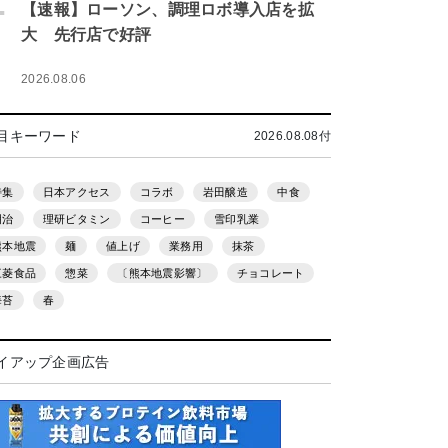
.
【速報】ローソン、調理ロボ導入店を拡
大 先行店で好評
2026.08.06
目キーワード
2026.08.08付
特集
日本アクセス
コラボ
岩田醸造
中食
明治
理研ビタミン
コーヒー
雪印乳業
熊本地震
麺
値上げ
業務用
抹茶
三菱食品
惣菜
〔熊本地震影響〕
チョコレート
海苔
春
イアップ企画広告