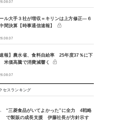
26.08.07
ール大手３社が増収＝キリンは上方修正―６
中間決算【時事通信速報】
26.08.07
速報】農水省、食料自給率 25年度37％に下
 米価高騰で消費減響く
26.08.07
クセスランキング
.
“三菱食品がいてよかった”に全力 4戦略
で製販の成長支援 伊藤社長が方針示す