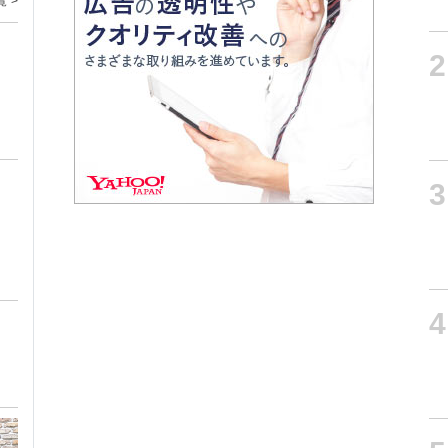
覧 >
2
3
4
ト