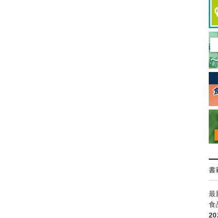
書
最
食
2