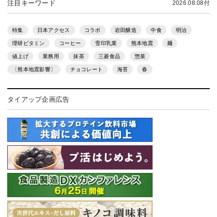
注目キーワード
2026.08.08付
特集
日本アクセス
コラボ
岩田醸造
中食
明治
理研ビタミン
コーヒー
雪印乳業
熊本地震
麺
値上げ
業務用
抹茶
三菱食品
惣菜
〔熊本地震影響〕
チョコレート
海苔
春
タイアップ企画広告