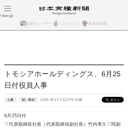
イページ
紙面ビューアー
クリッピング
最新の紙面
トモシアホールディングス、6月25
日付役員人事
2026.06.15 13123号 05面
人事
卸・商社
6月25日付
▽代表取締役社長（代表取締役副社長）竹内孝久▽同副