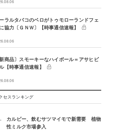
26.08.06
ーラルタバコのベロがトゥモローランドフェ
に協力〔ＧＮＷ〕【時事通信速報】
26.08.06
新商品〕スモーキーなハイボール＝アサヒビ
ル【時事通信速報】
26.08.06
クセスランキング
.
カルビー、飲むサツマイモで新需要 植物
性ミルク市場参入