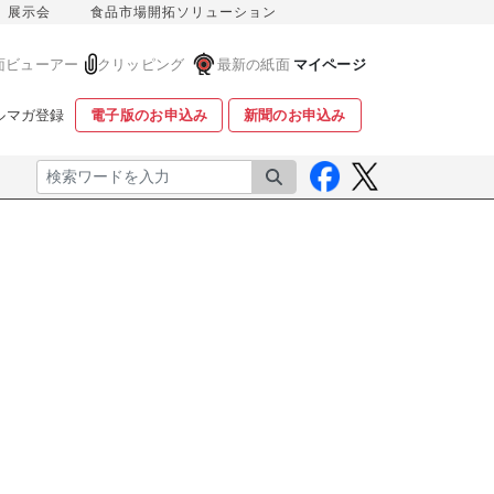
展示会
食品市場開拓ソリューション
面ビューアー
クリッピング
最新の紙面
マイページ
ルマガ登録
電子版のお申込み
新聞のお申込み
検索