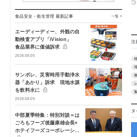
5
食品安全・衛生管理 最新記事
一覧 >
エーディーディー、外観の自
動検査アプリ「iVision」
注
食品業界に価値訴求
2026.08.05
サンボレ、災害時用手動浄水
器「あかり」訴求 現地水源
を飲料水に
2026.08.05
タ
中部夏季特集：特別対談＝は
ごろもフーズ後藤康雄会長×
ホテイフーズコーポレーシ…