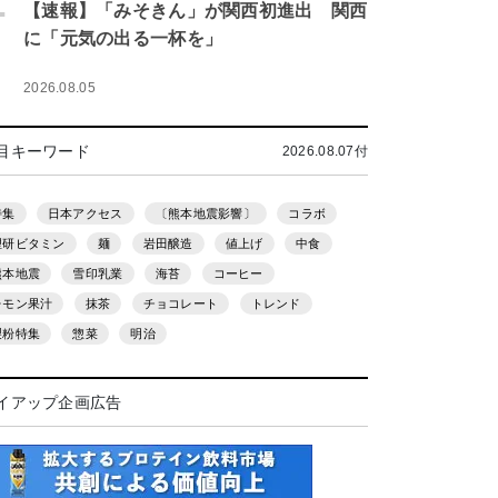
.
【速報】「みそきん」が関西初進出 関西
に「元気の出る一杯を」
2026.08.05
目キーワード
2026.08.07付
特集
日本アクセス
〔熊本地震影響〕
コラボ
理研ビタミン
麺
岩田醸造
値上げ
中食
熊本地震
雪印乳業
海苔
コーヒー
レモン果汁
抹茶
チョコレート
トレンド
製粉特集
惣菜
明治
イアップ企画広告