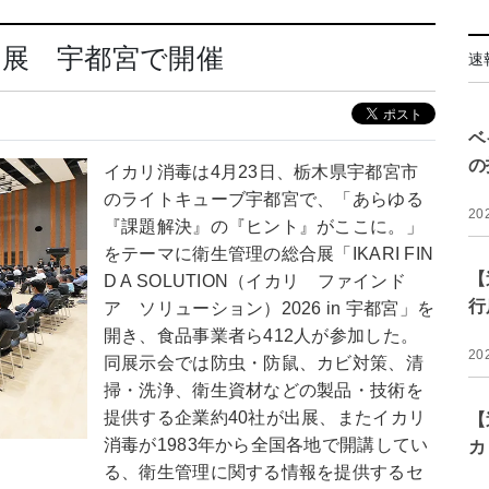
合展 宇都宮で開催
速
ベ
の
イカリ消毒は4月23日、栃木県宇都宮市
のライトキューブ宇都宮で、「あらゆる
20
『課題解決』の『ヒント』がここに。」
をテーマに衛生管理の総合展「IKARI FIN
【
D A SOLUTION（イカリ ファインド
行
ア ソリューション）2026 in 宇都宮」を
開き、食品事業者ら412人が参加した。
20
同展示会では防虫・防鼠、カビ対策、清
掃・洗浄、衛生資材などの製品・技術を
提供する企業約40社が出展、またイカリ
【
消毒が1983年から全国各地で開講してい
カ
る、衛生管理に関する情報を提供するセ