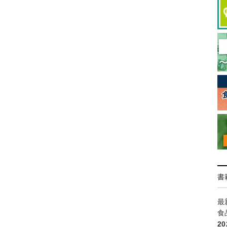
書
最
食
2