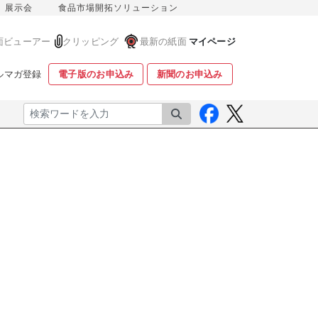
展示会
食品市場開拓ソリューション
面ビューアー
クリッピング
最新の紙面
マイページ
ルマガ登録
電子版のお申込み
新聞のお申込み
検索