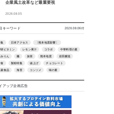
企業風土改革など最重要視
2026.08.05
目キーワード
2026.08.06付
特集
日本アクセス
〔熊本地震影響〕
理研ビタミン
レモン果汁
コラボ
中華料理の素
本みりん
麺
抹茶
熊本地震
岩田醸造
中食
製粉特集
値上げ
チョコレート
三菱食品
海苔
コンソメ
味の素
イアップ企画広告