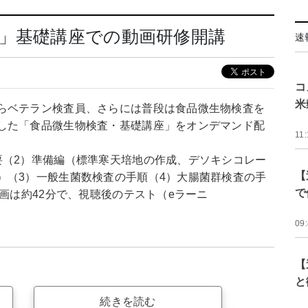
」基礎講座での動画研修開講
速
コ
米
らベテラン検査員、さらには普段は食品微生物検査を
した「食品微生物検査・基礎講座」をオンデマンド配
11:
要（2）準備編（標準寒天培地の作成、デソキシコレー
【
）（3）一般生菌数検査の手順（4）大腸菌群検査の手
で
動画は約42分で、視聴後のテスト（eラーニ
09
【
と
続きを読む