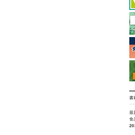
書
最
食
2