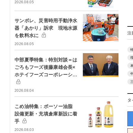
2026.08.05
サンボレ、災害時用手動浄水
器「あかり」訴求 現地水源
注
を飲料水に
2026.08.05
中部夏季特集：特別対談＝は
ごろもフーズ後藤康雄会長×
ホテイフーズコーポレーシ…
2026.08.04
タ
こめ油特集：ボーソー油脂
設備更新・充填倉庫新設に着
手
2026.08.03