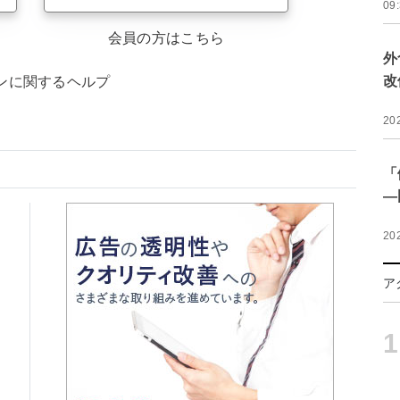
09
会員の方はこちら
外
改
ンに関するヘルプ
20
「
―
20
ア
1