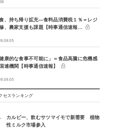
:36
食、持ち帰り拡充―食料品消費税１％＝レジ
修、農家支援も課題【時事通信速報…
26.08.05
健康的な食事不可能に」＝食品高騰に危機感
国連機関【時事通信速報】
26.08.05
クセスランキング
.
カルビー、飲むサツマイモで新需要 植物
性ミルク市場参入