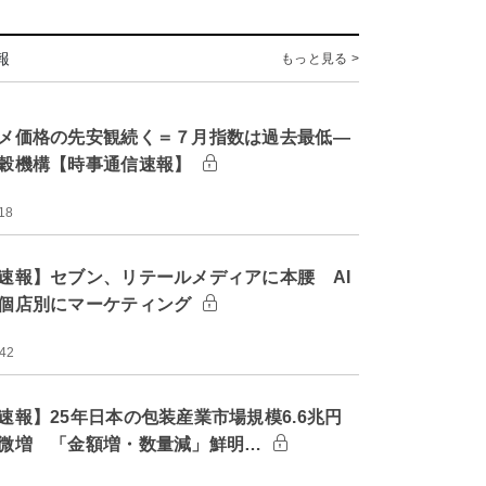
報
もっと見る >
メ価格の先安観続く＝７月指数は過去最低―
穀機構【時事通信速報】
18
速報】セブン、リテールメディアに本腰 AI
個店別にマーケティング
:42
速報】25年日本の包装産業市場規模6.6兆円
微増 「金額増・数量減」鮮明…