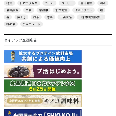
特集
日本アクセス
コラボ
コーヒー
雪印乳業
明治
岩田醸造
中食
業務用
熊本地震
理研ビタミン
麺
春
値上げ
抹茶
惣菜
三菱食品
〔熊本地震影響〕
味の素
チョコレート
タイアップ企画広告