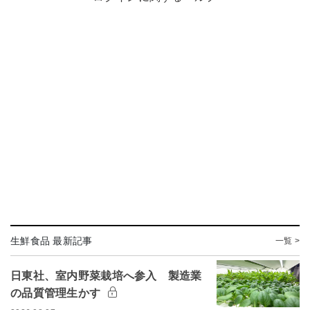
生鮮食品 最新記事
一覧 >
日東社、室内野菜栽培へ参入 製造業
の品質管理生かす