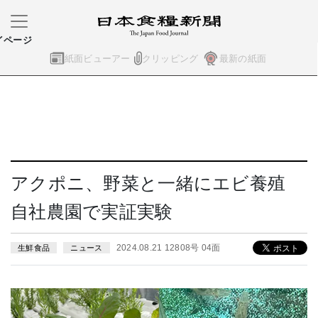
イページ
紙面ビューアー
クリッピング
最新の紙面
アクポニ、野菜と一緒にエビ養殖
自社農園で実証実験
2024.08.21 12808号 04面
生鮮食品
ニュース