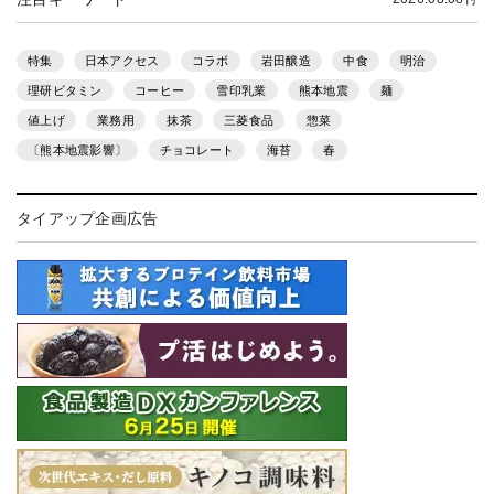
特集
日本アクセス
コラボ
岩田醸造
中食
明治
理研ビタミン
コーヒー
雪印乳業
熊本地震
麺
値上げ
業務用
抹茶
三菱食品
惣菜
〔熊本地震影響〕
チョコレート
海苔
春
タイアップ企画広告