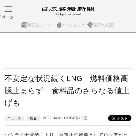
イページ
紙面ビューアー
クリッピング
最新の紙面
不安定な状況続くLNG 燃料価格高
騰止まらず 食料品のさらなる値上
げも
2022.04.08 12384号 01面
ニュース
総合
ウクライナ情勢により、発電用の燃料としてロシアが日