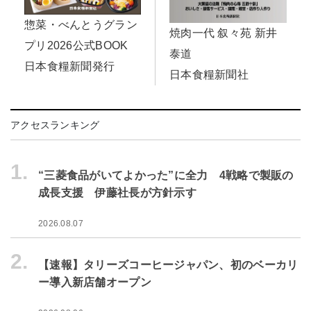
惣菜・べんとうグラン
焼肉一代 叙々苑 新井
プリ2026公式BOOK
泰道
日本食糧新聞発行
日本食糧新聞社
アクセスランキング
1.
“三菱食品がいてよかった”に全力 4戦略で製販の
成長支援 伊藤社長が方針示す
2026.08.07
2.
【速報】タリーズコーヒージャパン、初のベーカリ
ー導入新店舗オープン