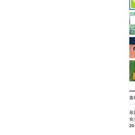
書
最
食
2