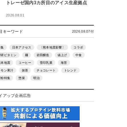
トレーゼ国内3カ所目のアイス生産拠点
2026.08.01
目キーワード
2026.08.07付
特集
日本アクセス
〔熊本地震影響〕
コラボ
理研ビタミン
麺
岩田醸造
値上げ
中食
熊本地震
コーヒー
雪印乳業
海苔
レモン果汁
抹茶
チョコレート
トレンド
製粉特集
惣菜
明治
イアップ企画広告