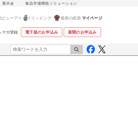
展示会
食品市場開拓ソリューション
面ビューアー
クリッピング
最新の紙面
マイページ
ルマガ登録
電子版のお申込み
新聞のお申込み
検索