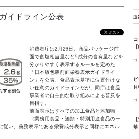
示ガイドライン公表
速
コ
【
消費者庁は2月26日、商品パッケージ前
面で食塩相当量など5成分の含有量などを
17
分かりやすく表示するルールを定めた
「日本版包装前面栄養表示ガイドライ
ビ
ン」を公表。食品表示基準に位置付けな
月
い任意のガイドラインだが、同庁は食品
事業者の自主的な取り組みによる普及を
17
目指す。
前面表示はすべての加工食品と添加物
（業務用食品・酒類・特別用途食品の一
【
に従い、義務表示である栄養成分表示と同様にエネル
落