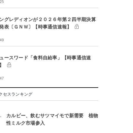
:25
ングレディオンが２０２６年第２四半期決算
発表〔ＧＮＷ〕【時事通信速報】
:49
ュースワード「食料自給率」【時事通信速
】
:47
クセスランキング
.
カルビー、飲むサツマイモで新需要 植物
性ミルク市場参入