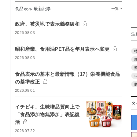
食品表示 最新記事
一覧 >
政府、被災地で表示義務緩和
2026.08.03
注
昭和産業、食用油PET品を年月表示へ変更
2026.08.03
食品表示の基本と最新情報（17）栄養機能食品
の基準改正
2026.08.01
タ
イチビキ、生味噌品質向上で
「食品添加物無添加」表記復
活
2026.07.22