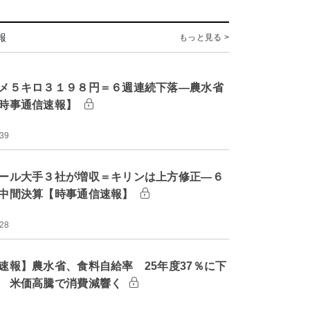
報
もっと見る >
メ５キロ３１９８円＝６週連続下落―農水省
時事通信速報】
:39
ール大手３社が増収＝キリンは上方修正―６
中間決算【時事通信速報】
:28
速報】農水省、食料自給率 25年度37％に下
 米価高騰で消費減響く