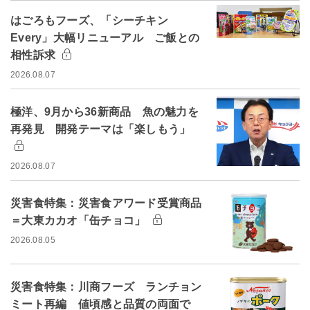
はごろもフーズ、「シーチキン
Every」大幅リニューアル ご飯との
相性訴求
2026.08.07
極洋、9月から36新商品 魚の魅力を
再発見 開発テーマは「楽しもう」
2026.08.07
災害食特集：災害食アワード受賞商品
＝大東カカオ「缶チョコ」
2026.08.05
災害食特集：川商フーズ ランチョン
ミート再編 値頃感と品質の両面で