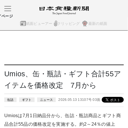
イページ
紙面ビューアー
クリッピング
最新の紙面
Umios、缶・瓶詰・ギフト合計55ア
イテムを価格改定 7月から
2026.05.13 13107号 03面
缶詰
ギフト
ニュース
Umiosは7月1日納品分から、缶詰・瓶詰商品とギフト商
品合計55品の価格改定を実施する。約2～24％の値上