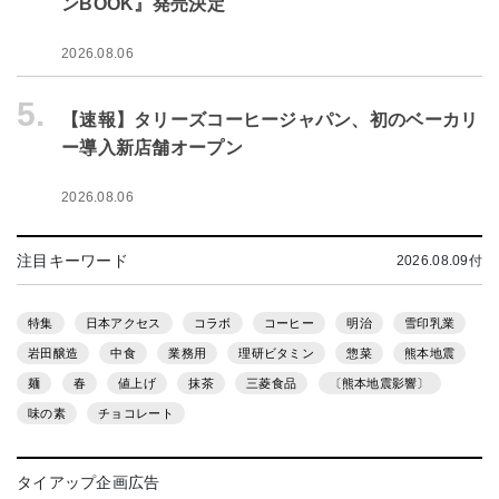
ンBOOK』発売決定
2026.08.06
5.
【速報】タリーズコーヒージャパン、初のベーカリ
ー導入新店舗オープン
2026.08.06
注目キーワード
2026.08.09付
特集
日本アクセス
コラボ
コーヒー
明治
雪印乳業
岩田醸造
中食
業務用
理研ビタミン
惣菜
熊本地震
麺
春
値上げ
抹茶
三菱食品
〔熊本地震影響〕
味の素
チョコレート
タイアップ企画広告