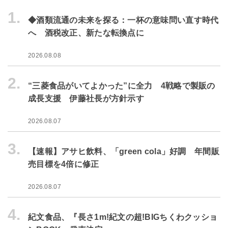
1.
◆酒類流通の未来を探る：一杯の意味問い直す時代
へ 酒税改正、新たな転換点に
2026.08.08
2.
“三菱食品がいてよかった”に全力 4戦略で製販の
成長支援 伊藤社長が方針示す
2026.08.07
3.
【速報】アサヒ飲料、「green cola」好調 年間販
売目標を4倍に修正
2026.08.07
4.
紀文食品、『長さ1m!紀文の超!BIGちくわクッショ