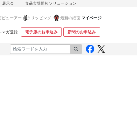
展示会
食品市場開拓ソリューション
面ビューアー
クリッピング
最新の紙面
マイページ
ルマガ登録
電子版のお申込み
新聞のお申込み
検索