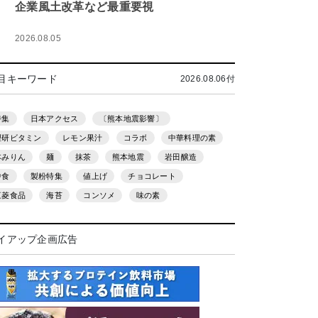
企業風土改革など最重要視
2026.08.05
目キーワード
2026.08.06付
特集
日本アクセス
〔熊本地震影響〕
理研ビタミン
レモン果汁
コラボ
中華料理の素
本みりん
麺
抹茶
熊本地震
岩田醸造
中食
製粉特集
値上げ
チョコレート
三菱食品
海苔
コンソメ
味の素
イアップ企画広告