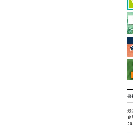
書
最
食
2