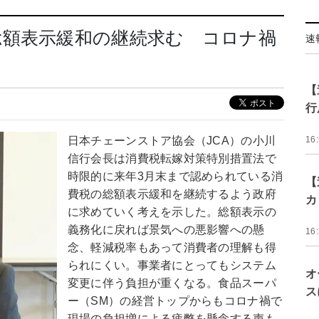
総額表示緩和の継続求む コロナ禍
速
【
行
日本チェーンストア協会（JCA）の小川
16
信行会長は消費税転嫁対策特別措置法で
時限的に来年3月末まで認められている消
【
費税の総額表示緩和を継続するよう政府
カ
に求めていく考えを示した。総額表示の
義務化に戻れば景気への悪影響への懸
16
念、軽減税率もあって消費者の理解も得
られにくい。事業者にとってもシステム
オ
変更に伴う負担が重くなる。食品スーパ
ス
ー（SM）の経営トップからもコロナ禍で
現場の負担増による疲弊を懸念する声も