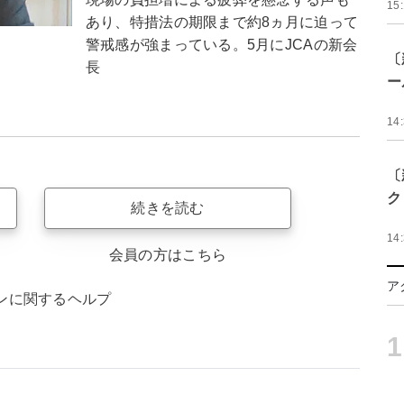
15
あり、特措法の期限まで約8ヵ月に迫って
警戒感が強まっている。5月にJCAの新会
〔
長
ー
14
〔
ク
続きを読む
14
会員の方はこちら
ア
ンに関するヘルプ
1