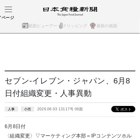
イページ
紙面ビューアー
クリッピング
最新の紙面
セブン-イレブン・ジャパン、6月8
日付組織変更・人事異動
2026.06.03 13117号 06面
人事
小売
6月8日付
〈組織変更〉▽マーケティング本部＝IPコンテンツホル