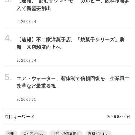
【速報】“飲むサツマイモ” カルビー、飲料市場参
入で新需要創出
2026.08.04
4.
【速報】不二家洋菓子店、「焼菓子シリーズ」刷
新 来店頻度向上へ
2026.08.04
5.
エア・ウォーター、新体制で信頼回復を 企業風土
改革など最重要視
2026.08.05
注目キーワード
2026.08.06付
特集
日本アクセス
〔熊本地震影響〕
理研ビタミン