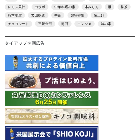
レモン果汁
コラボ
中華料理の素
本みりん
麺
抹茶
熊本地震
岩田醸造
中食
製粉特集
値上げ
チョコレート
三菱食品
海苔
コンソメ
味の素
タイアップ企画広告