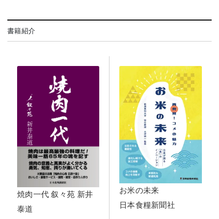
書籍紹介
お米の未来
焼肉一代 叙々苑 新井
日本食糧新聞社
泰道