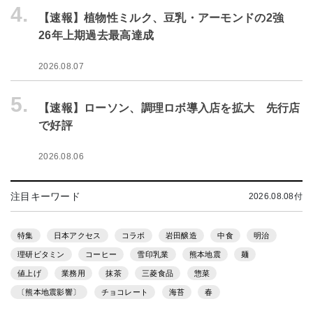
4.
【速報】植物性ミルク、豆乳・アーモンドの2強
26年上期過去最高達成
2026.08.07
5.
【速報】ローソン、調理ロボ導入店を拡大 先行店
で好評
2026.08.06
注目キーワード
2026.08.08付
特集
日本アクセス
コラボ
岩田醸造
中食
明治
理研ビタミン
コーヒー
雪印乳業
熊本地震
麺
値上げ
業務用
抹茶
三菱食品
惣菜
〔熊本地震影響〕
チョコレート
海苔
春