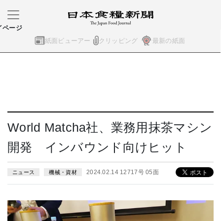
イページ
紙面ビューアー
クリッピング
最新の紙面
World Matcha社、業務用抹茶マシン
開発 インバウンド向けヒット
2024.02.14 12717号 05面
ニュース
機械・資材