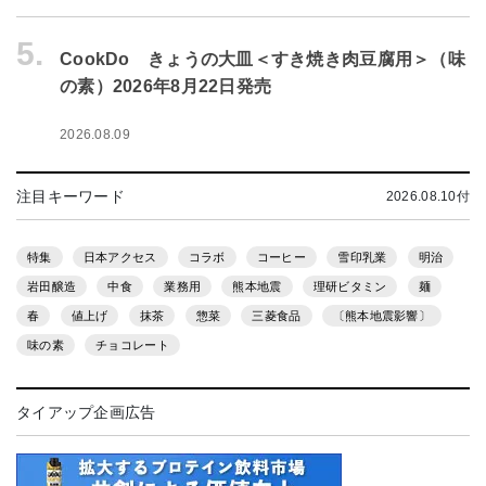
5.
CookDo きょうの大皿＜すき焼き肉豆腐用＞（味
の素）2026年8月22日発売
2026.08.09
注目キーワード
2026.08.10付
特集
日本アクセス
コラボ
コーヒー
雪印乳業
明治
岩田醸造
中食
業務用
熊本地震
理研ビタミン
麺
春
値上げ
抹茶
惣菜
三菱食品
〔熊本地震影響〕
味の素
チョコレート
タイアップ企画広告