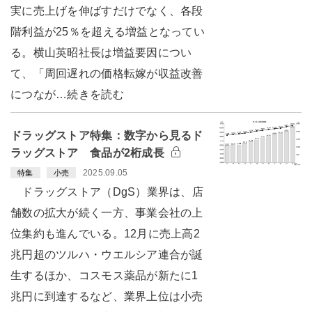
実に売上げを伸ばすだけでなく、各段
階利益が25％を超える増益となってい
る。横山英昭社長は増益要因につい
て、「周回遅れの価格転嫁が収益改善
につなが…続きを読む
ドラッグストア特集：数字から見るド
ラッグストア 食品が2桁成長
2025.09.05
特集
小売
ドラッグストア（DgS）業界は、店
舗数の拡大が続く一方、事業会社の上
位集約も進んでいる。12月に売上高2
兆円超のツルハ・ウエルシア連合が誕
生するほか、コスモス薬品が新たに1
兆円に到達するなど、業界上位は小売