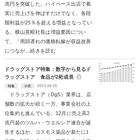
兆円を突破した。ハイペース出店で着
実に売上げを伸ばすだけでなく、各段
階利益が25％を超える増益となってい
る。横山英昭社長は増益要因につい
て、「周回遅れの価格転嫁が収益改善
につなが…続きを読む
ドラッグストア特集：数字から見るド
ラッグストア 食品が2桁成長
2025.09.05
特集
小売
ドラッグストア（DgS）業界は、店
舗数の拡大が続く一方、事業会社の上
位集約も進んでいる。12月に売上高2
兆円超のツルハ・ウエルシア連合が誕
生するほか、コスモス薬品が新たに1