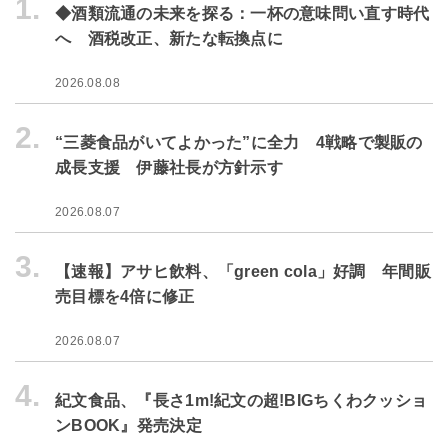
1.
◆酒類流通の未来を探る：一杯の意味問い直す時代
へ 酒税改正、新たな転換点に
2026.08.08
2.
“三菱食品がいてよかった”に全力 4戦略で製販の
成長支援 伊藤社長が方針示す
2026.08.07
3.
【速報】アサヒ飲料、「green cola」好調 年間販
売目標を4倍に修正
2026.08.07
4.
紀文食品、『長さ1m!紀文の超!BIGちくわクッショ
ンBOOK』発売決定