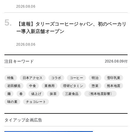
2026.08.06
5.
【速報】タリーズコーヒージャパン、初のベーカリ
ー導入新店舗オープン
2026.08.06
注目キーワード
2026.08.09付
特集
日本アクセス
コラボ
コーヒー
明治
雪印乳業
岩田醸造
中食
業務用
理研ビタミン
惣菜
熊本地震
麺
春
値上げ
抹茶
三菱食品
〔熊本地震影響〕
味の素
チョコレート
タイアップ企画広告