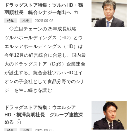
ドラッグストア特集：ツルハHD・鶴
羽順社長 統合シナジー創出へ
2025.09.05
特集
小売
◇注目チェーンの25年成長戦略
ツルハホールディングス（HD）とウ
エルシアホールディングス（HD）は
今年12月の経営統合に合意し、国内最
大のドラッグストア（DgS）企業連合
が誕生する。統合会社ツルハHDはイ
オンの子会社として食品分野でのシナ
ジーを生…続きを読む
ドラッグストア特集：ウエルシア
HD・桐澤英明社長 グループ連携深
める
2025.09.05
特集
小売