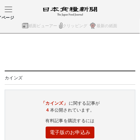
イページ
紙面ビューアー
クリッピング
最新の紙面
カインズ
「カインズ」
に関する記事が
4
本公開されています。
有料記事を購読するには
電子版のお申込み