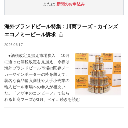
または
新聞のお申込み
海外ブランドビール特集：川商フーズ・カインズ
エコノミービール訴求
2026.06.17
●酒税改定見据え市場参入 10月
に迫った酒税改定を見据え、今春は
海外ブランドビール市場の既存メー
カーやインポーターの枠を超えて、
著名な食品輸入商社や大手小売業の
輸入ビール市場への参入が相次い
だ。「ノザキのコンビーフ」で知ら
れる川商フーズが3月、ベイ…続きを読む