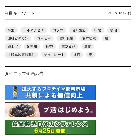
注目キーワード
2026.08.08付
特集
日本アクセス
コラボ
岩田醸造
中食
明治
理研ビタミン
コーヒー
雪印乳業
熊本地震
麺
値上げ
業務用
抹茶
三菱食品
惣菜
〔熊本地震影響〕
チョコレート
海苔
春
タイアップ企画広告