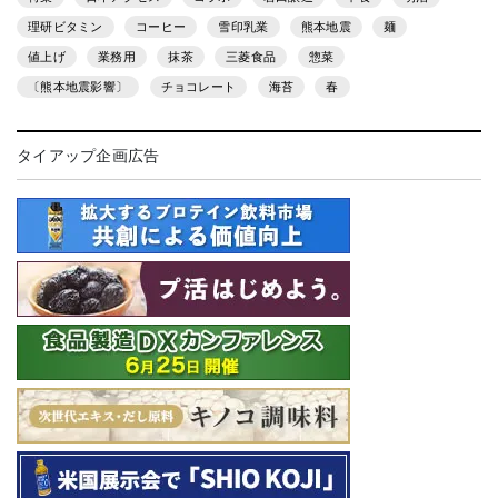
理研ビタミン
コーヒー
雪印乳業
熊本地震
麺
値上げ
業務用
抹茶
三菱食品
惣菜
〔熊本地震影響〕
チョコレート
海苔
春
タイアップ企画広告