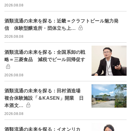
2026.08.08
酒類流通の未来を探る：近畿＝クラフトビール魅力発
信 体験型醸造所・団体立ち上…
2026.08.08
酒類流通の未来を探る：全国系卸の戦
略＝三菱食品 減税でビール回帰促す
2026.08.08
酒類流通の未来を探る：田村酒造場
複合体験施設「＆KASEN」開業 日
本酒文…
2026.08.08
酒類流通の未来を探る：イオンリカ