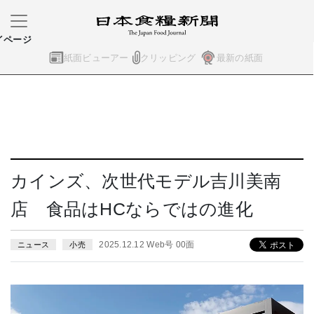
イページ
紙面ビューアー
クリッピング
最新の紙面
カインズ、次世代モデル吉川美南
店 食品はHCならではの進化
2025.12.12 Web号 00面
ニュース
小売