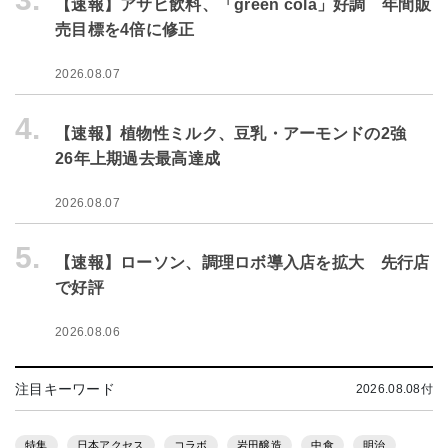
【速報】アサヒ飲料、「green cola」好調 年間販
売目標を4倍に修正
2026.08.07
4.
【速報】植物性ミルク、豆乳・アーモンドの2強
26年上期過去最高達成
2026.08.07
5.
【速報】ローソン、調理ロボ導入店を拡大 先行店
で好評
2026.08.06
注目キーワード
2026.08.08付
特集
日本アクセス
コラボ
岩田醸造
中食
明治