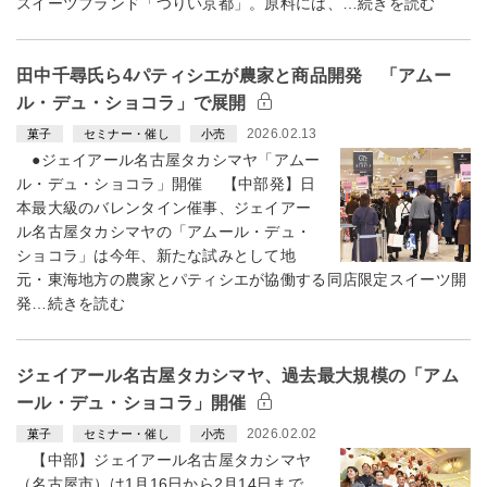
スイーツブランド「つりい京都」。原料には、…続きを読む
田中千尋氏ら4パティシエが農家と商品開発 「アムー
ル・デュ・ショコラ」で展開
2026.02.13
菓子
セミナー・催し
小売
●ジェイアール名古屋タカシマヤ「アムー
ル・デュ・ショコラ」開催 【中部発】日
本最大級のバレンタイン催事、ジェイアー
ル名古屋タカシマヤの「アムール・デュ・
ショコラ」は今年、新たな試みとして地
元・東海地方の農家とパティシエが協働する同店限定スイーツ開
発…続きを読む
ジェイアール名古屋タカシマヤ、過去最大規模の「アム
ール・デュ・ショコラ」開催
2026.02.02
菓子
セミナー・催し
小売
【中部】ジェイアール名古屋タカシマヤ
（名古屋市）は1月16日から2月14日まで、