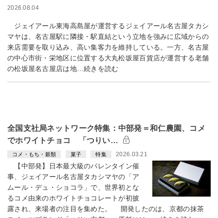
2026.08.04
ジェイアール東海高島屋が運営するジェイアール名古屋タカシ
マヤは、名古屋駅に隣接・駅直結という立地を強みに広域からの
来店需要を取り込み、高い集客力を維持している。一方、名古屋
の中心市街・栄地区に位置する大丸松坂屋百貨店が運営する老舗
の松坂屋名古屋店は地…続きを読む
全国支社局ネットワーク特集：中部発＝和仁農園、コメ
でホワイトチョコ 「つりい…
2026.03.21
コメ・もち・穀類
菓子
特集
【中部発】日本最大級のバレンタイン催
事、ジェイアール名古屋タカシマヤの「ア
ムール・デュ・ショコラ」で、世界初とな
るコメ由来のホワイトチョコレートが初披
露され、来場者の注目を集めた。 開発したのは、京都の抹茶