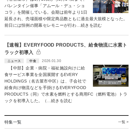
バレンタイン催事「アムール・デュ・ショ
コラ」を開催している。会期は前年より1日
延長され、売場面積や限定商品数ともに過去最大規模となった。
前日には恒例の開幕セレモニーが行わ…続きを読む
【速報】EVERYFOOD PRODUCTS、給食物流に水素ト
ラック初導入
2026.01.30
ニュース
中食
【中部】企業・病院・福祉施設向けに給
食サービス事業を全国展開するEVERY
HOLDINGS（名古屋市中区）は、子会社で
給食向け物流などを手掛けるEVERYFOOD
PRODUCTS（同）で水素を燃料とする商用FC（燃料電池）トラ
ックを初導入した。（…続きを読む
特集一覧
一覧 >