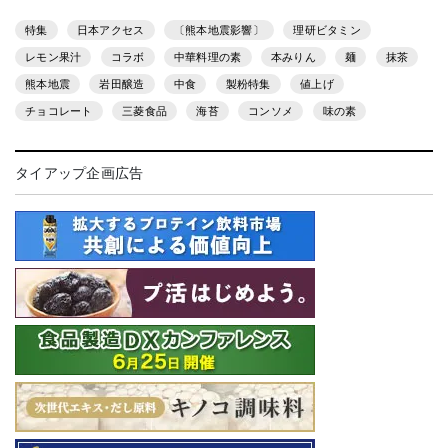
特集
日本アクセス
〔熊本地震影響〕
理研ビタミン
レモン果汁
コラボ
中華料理の素
本みりん
麺
抹茶
熊本地震
岩田醸造
中食
製粉特集
値上げ
チョコレート
三菱食品
海苔
コンソメ
味の素
タイアップ企画広告